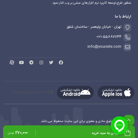
نوع رابط:Lightning
منظور طرح,توسعه کاربرد نرم افزارهای مبتنی بر وب اغاز نمود.
جنس بدنه:پلاستیک
ارتباط با ما
طول کابل:1متر
تهران - خیابان ولیعصر - ساختمان شفق
021-55887744
info@yoursite.com
دانلود اپلیکیشن
دانلود اپلیکیشن
[mc4wp_form id="764"]
Android
Apple ios
کلیه حقوق مادی و معنوی برای این سایت محفوظ می باشد.
طراحی و توسعه
ماهدیس وب
270,000
افزودن به سبد خرید
تومان