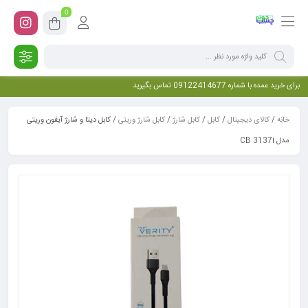
0
برای خرید عمده با شماره 09122414677 تماس بگیرید
خانه
/
کالای دیجیتال
/
کابل
/
کابل شارژ
/
کابل شارژ وریتی
/ کابل دیتا و شارژ آیفون وریتی
مدل CB 3137i