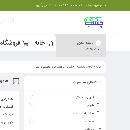
برای خرید عمده با شماره 09122414677 تماس بگیرید
خانه
فروشگاه
دسته بندی
محصولات
خانه
/
کالای دیجیتال
/
ایرپاد
/ هندزفری باسیم وریتی
هندزف
دسته‌های محصولات
اسپری صنعتی
هندزفری ب
باتری
استفاده ه
پیشنهادات ویژه
درساخت کابل این هندز
چسب
خوردن زیا
دوغاب