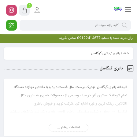
0
برای خرید عمده با شماره 09122414677 تماس بگیرید
خانه
/
باتری
/ باتری گیگاسل
باتری گیگاسل
کارخانه باتری گیگاسل نزدیک بیست سال قدمت دارد و با داشتن دوازده دستگاه
تمام اتوماتیک میتوان آنرا در طیف وسیعی از محصولات باطری به عنوان مثال
آلکالاین، زینک کربن و غیره اشاره کرد .شرکت تولید و فروش باطری
گیگاسلgigacell و شرکت نمایندگی باطری gigacell نزدیک شهر شانگهای میباشد
.شانگهای یکی از مراکز اقتصادی کشور چین میباشد و مقصد تجار مختلف
اطلاعات بیشتر ...
میباشد.محصولات این کارخانه تولیدی گیگاسل در صنایع مخابراتی هم کارایی دارد
.گیگاسل در حال حاظر در بیست کشور حضور دارد .gigacell battrery گستره وسیع