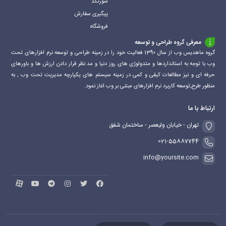
شورتکد
پیگیری سفارش
فروشگاه
معرفی گروه طراحی و توسعه
گروه ماهدیس وب از سال 1390 فعالیت خود را در زمینه طراحی و توسعه نرم افزارهای تحت
وب با توجه به استانداردها و متدولوژی های روز دنیا و مد نظر قرار دادن ارزش ها و باورهای
حرفه ای و نیز مطالعات کیفی و کمی در زمینه سیستم های یکپارچه مدیریت تحت وب , به
منظور طرح,توسعه کاربرد نرم افزارهای مبتنی بر وب اغاز نمود.
ارتباط با ما
تهران - خیابان ولیعصر - ساختمان شفق
021-55887744
info@yoursite.com