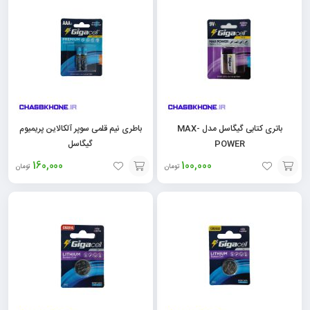
سبد
سبد
باتری کتابی گیگاسل مدل MAX-
باطری نیم قلمی سوپر آلکالاین پریمیوم
POWER
گیگاسل
160,000
100,000
تومان
تومان
افزودن
افزودن
به
به
سبد
سبد