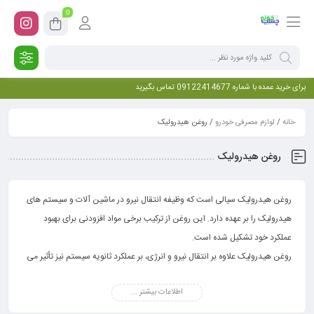
0
برای خرید عمده با شماره 09122414677 تماس بگیرید
خانه
/
لوازم مصرفی خودرو
/ روغن هیدرولیک
روغن هیدرولیک
روغن هیدرولیک سیالی است که وظیفه انتقال نیرو در ماشین آلات و سیستم های
هیدرولیک را بر عهده دارد. این روغن از ترکیب برخی مواد افزودنی برای بهبود
عملکرد خود تشکیل شده است.
روغن هیدرولیک علاوه بر انتقال نیرو و انرژی، بر عملکرد ثانویه سیستم نیز تأثیر می
گذارد. عملکردهای ثانویه ممکن است شامل انتقال حرارت، حذف آلودگی، آب بندی،
اطلاعات بیشتر ...
روانکاری و … باشند.
قابل ذکر است که روغن هیدرولیک باید حاوی مواد شیمیایی با مقاومت بالا در برابر