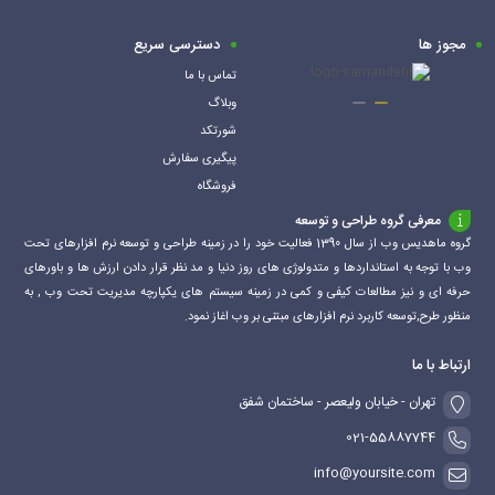
سبد
مجوز ها
دسترسی سریع
تماس با ما
وبلاگ
شورتکد
پیگیری سفارش
فروشگاه
معرفی گروه طراحی و توسعه
گروه ماهدیس وب از سال 1390 فعالیت خود را در زمینه طراحی و توسعه نرم افزارهای تحت
وب با توجه به استانداردها و متدولوژی های روز دنیا و مد نظر قرار دادن ارزش ها و باورهای
حرفه ای و نیز مطالعات کیفی و کمی در زمینه سیستم های یکپارچه مدیریت تحت وب , به
منظور طرح,توسعه کاربرد نرم افزارهای مبتنی بر وب اغاز نمود.
ارتباط با ما
تهران - خیابان ولیعصر - ساختمان شفق
021-55887744
info@yoursite.com