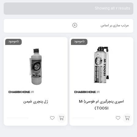
Showing all 2 results
مرتب سازی بر اساس
ناموجود
ناموجود
اسپری پنچرگیری ام طوسی(M-
ژل پنچری شیمن
TOOSI)
افزودن
افزودن
به
به