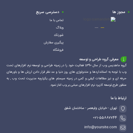
سبد
سبد
مجوز ها
دسترسی سریع
تماس با ما
وبلاگ
شورتکد
پیگیری سفارش
فروشگاه
معرفی گروه طراحی و توسعه
گروه ماهدیس وب از سال 1390 فعالیت خود را در زمینه طراحی و توسعه نرم افزارهای تحت
وب با توجه به استانداردها و متدولوژی های روز دنیا و مد نظر قرار دادن ارزش ها و باورهای
حرفه ای و نیز مطالعات کیفی و کمی در زمینه سیستم های یکپارچه مدیریت تحت وب , به
منظور طرح,توسعه کاربرد نرم افزارهای مبتنی بر وب اغاز نمود.
ارتباط با ما
تهران - خیابان ولیعصر - ساختمان شفق
021-55887744
info@yoursite.com