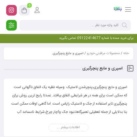
0
برای خرید عمده با شماره 09122414677 تماس بگیرید
خانه
/
محصولات مراقبتی خودرو
/ اسپری و مایع پنچرگیری
اسپری و مایع پنچرگیری
اسپری و مایع پنچرگیری،پنچرشدن لاستیک وسیله نقلیه یک اتفاق ناگهانی است
که ممکن است برای همه در هر شرایطی اتفاق بیافتد. عمدتا رایج ترین روش برای
پنچرگیری تایر استفاده از جک و لاستیک زاپاس است. اما گاهی اوقات ممکن است
بنا بدلایلی از جمله تعطیلی تعمیرگاها،نبود جک وآچار چرخ،شرایط نامساعد آب
وهوا وغیره امکان باز وبست چرخ وتعویض لاستیک را نداشته باشیم.
اطلاعات بیشتر ...
در این شرایط می توانیم از اسپری پنچرگیری تایر ام طوسی که ساده ترین و
سریعترین روش پنچرگیری است استفاده کنیم