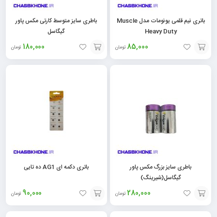
باتری نیم قلمی یونومات مدل Muscle
باطری سایز متوسط کارتی مکس پاور
Heavy Duty
گیگاسل
180,000
85,000
تومان
تومان
افزودن
افزودن
به
به
سبد
سبد
باطری سایز بزرگ مکس پاور
باتری دکمه ای AG1 ده تایی
گیگاسل(شیرینگ)
90,000
280,000
تومان
تومان
افزودن
افزودن