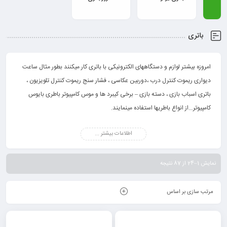
باتری
امروزه بیشتر لوازم و دستگاههای الکترونیکی با باتری کار میکنند بطور مثال ساعت
دیواری ریموت کنترل درب ،دوربین عکاسی ، فشار سنج ریموت کنترل تلویزیون ،
باتری اسباب بازی ، دسته بازی – برخی کیبرد ها و موس کامپیوتر باطری بایوس
کامپیوتر…از انواع باطریها استفاده مینمایند.
فروش انواع باتری مرکز پخش باطری قلمی و نیم قلمی شیرینگ – باطری قلم
اطلاعات بیشتر ...
آلکالین-نیم قلم آلکالین -کتابی 9v آلکالین – انواع باطری سکه ای – فروش باطری
ریموت دزدگیری-
فروش باطری شارژی قلمی و شارژی نیم قلم – شارژی کتابی- باطری تلفنی – باطری
نمایش 1–24 از 87 نتیجه
ساعتی -با برندها روز و مطرح دنیا وارتا،وریتی،گیگاسل و پاناتک پاناسونیک
مرتب سازی بر اساس