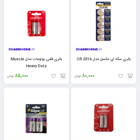
به
به
سبد
سبد
باتری سکه ای مکسل مدل CR 2016
باتری قلمی یونومات مدل Muscle
Heavy Duty
85,000
80,000
تومان
تومان
افزودن
افزودن
به
به
سبد
سبد