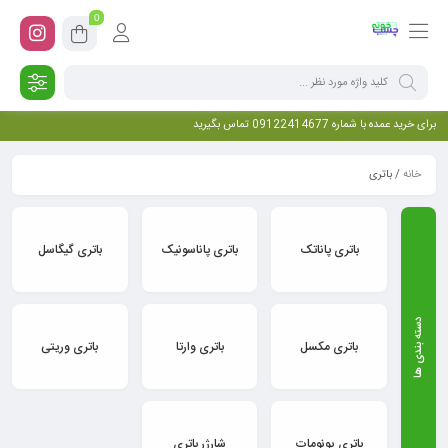
0
برای خرید عمده با شماره 09122414677 تماس بگیرید
خانه
/ باتری
باتری پاناتک
باتری پاناسونیک
باتری گیگاسل
باتری مکسل
باتری وارتا
باتری وریتی
باتری یونومات
شارژر باتری