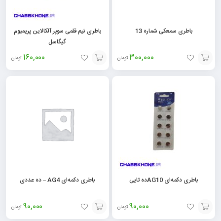
باطری سمعکی شماره 13
باطری نیم قلمی سوپر آلکالاین پریمیوم
گیگاسل
160,000
300,000
تومان
تومان
افزودن
افزودن
به
به
سبد
سبد
باطری دکمه‌ای AG10ده تایی
باطری دکمه‌ای AG4 – ده عددی
90,000
90,000
تومان
تومان