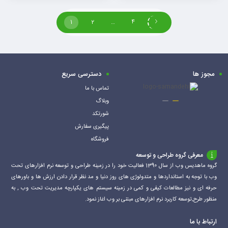
افزودن
افزودن
به
به
1
2
…
4
سبد
سبد
مجوز ها
دسترسی سریع
تماس با ما
وبلاگ
شورتکد
پیگیری سفارش
فروشگاه
معرفی گروه طراحی و توسعه
گروه ماهدیس وب از سال 1390 فعالیت خود را در زمینه طراحی و توسعه نرم افزارهای تحت
وب با توجه به استانداردها و متدولوژی های روز دنیا و مد نظر قرار دادن ارزش ها و باورهای
حرفه ای و نیز مطالعات کیفی و کمی در زمینه سیستم های یکپارچه مدیریت تحت وب , به
منظور طرح,توسعه کاربرد نرم افزارهای مبتنی بر وب اغاز نمود.
ارتباط با ما