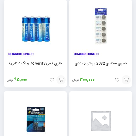
به
به
سبد
سبد
باطری سکه ای 2032 وریتی 5عددی
باتری قلمی verity (شیرینگ 4 تایی)
95,000
300,000
تومان
تومان
افزودن
افزودن
به
به
سبد
سبد