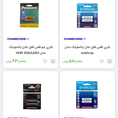
باتری قلمی قابل شارژ پاناسونیک مدل
باتری نیم قلمی قابل شارژ پاناسونیک
eneloop
مدل HHR-83AAABU
430,000
580,000
تومان
تومان
افزودن
افزودن
به
به
سبد
سبد