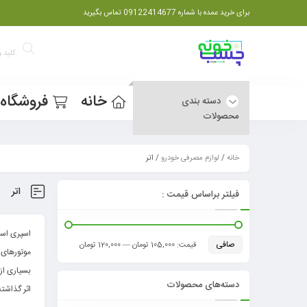
برای خرید عمده با شماره 09122414677 تماس بگیرید
خانه
فروشگاه
دسته بندی
محصولات
خانه
/
لوازم مصرفی خودرو
/ اتر
اتر
فیلتر براساس قیمت :
اسپری است
صافی
قيمت:
105,000 تومان
—
120,000 تومان
موتورهای ب
بسیاری از
دسته‌های محصولات
اثر گذاشت