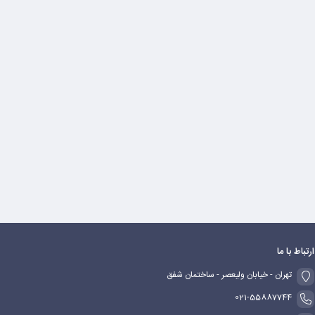
ارتباط با ما
تهران - خیابان ولیعصر - ساختمان شفق
021-55887744