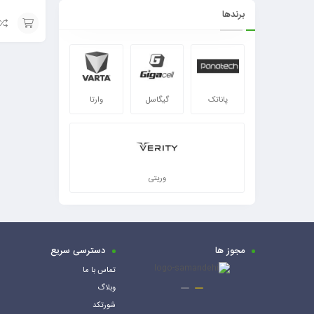
برندها
افزودن
به
سبد
پاناتک
گیگاسل
وارتا
وریتی
مجوز ها
دسترسی سریع
تماس با ما
وبلاگ
شورتکد