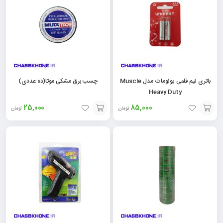
سبد
سبد
باتری نیم قلمی یونومات مدل Muscle
چسب برق مشکی موتا(ده عددی)
Heavy Duty
25,000
85,000
تومان
تومان
افزودن
افزودن
به
به
سبد
سبد