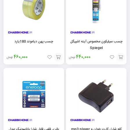
چسب سیلیکون مخصوص آینه اشپیگل
چسب پهن دیاموند 180یارد
Spiegel
460,000
440,000
تومان
تومان
افزودن
افزودن
به
به
سبد
سبد
کله شارژر کارت خوان و mp3 player
باتری قلمی قابل شارژ پاناسونیک مدل