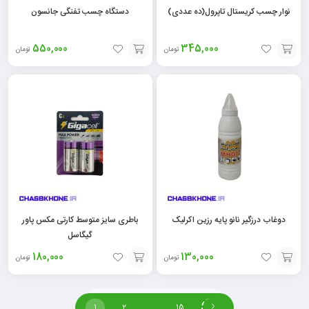
نوار چسب کریستال تاپرول(ده عددی)
دستگاه چسب تفنگی جانسون
550,000
345,000
تومان
تومان
افزودن
افزودن
به
به
سبد
سبد
دوغاب درزگیر نانو پایه رزین اکرلیک
باطری سایز متوسط کارتی مکس پاور
گیگاسل
180,000
130,000
تومان
تومان
افزودن
افزودن
به
به
1
2
…
15