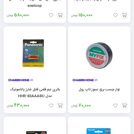
eneloop
580,000
150,000
تومان
تومان
افزودن
افزودن
به
به
سبد
سبد
نوار چسب برق نسوز تاپ رول
باتری نیم قلمی قابل شارژ پاناسونیک
مدل HHR-83AAABU
430,000
70,000
تومان
تومان
افزودن
افزودن
به
به
سبد
سبد