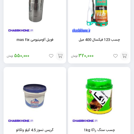
چسب 123 فیکسال 400 میل
فویل آلومینیومی mas fix
550,000
320,000
تومان
تومان
افزودن
افزودن
به
به
سبد
سبد
چسب سنگ راگا 1kg
گریس نسوز 4.5 کیلو ولکانو