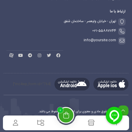
ارتباط با ما
تهران - خیابان ولیعصر - ساختمان شفق
021-55887744
info@yoursite.com
دانلود اپلیکیشن
دانلود اپلیکیشن
[mc4wp_form id="764"]
Android
Apple ios
0
کلیه حقوق مادی و معنوی برای این سایت محفوظ می باشد.
طراحی و توسعه
ماهدیس وب