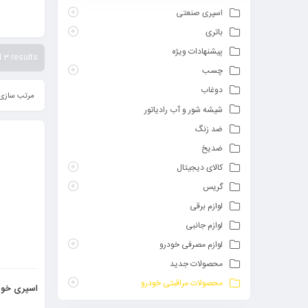
ولی هموار
اسپری صنعتی
از آنجایی 
باتری
بسزایی در
پیشنهادات ویژه
 3 results
چسب
دوغاب
مرتب سازی 
شیشه شور و آب رادیاتور
ضد زنگ
ضدیخ
کالای دیجیتال
گریس
لوازم برقی
لوازم جانبی
لوازم مصرفی خودرو
محصولات جدید
محصولات مراقبتی خودرو
اسپری خوشب