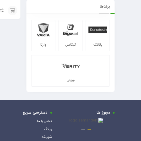
برندها
افزودن
به
سبد
پاناتک
گیگاسل
وارتا
وریتی
مجوز ها
دسترسی سریع
تماس با ما
وبلاگ
شورتکد