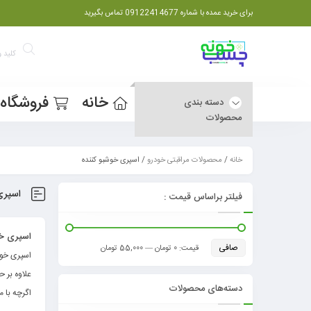
برای خرید عمده با شماره 09122414677 تماس بگیرید
خانه
فروشگاه
دسته بندی
محصولات
خانه
/
محصولات مراقبتی خودرو
/ اسپری خوشبو کننده
اسپری
فیلتر براساس قیمت :
اسپری خو
صافی
قيمت:
0 تومان
—
55,000 تومان
اسپری خوش
علاوه بر 
دسته‌های محصولات
اگرچه با م