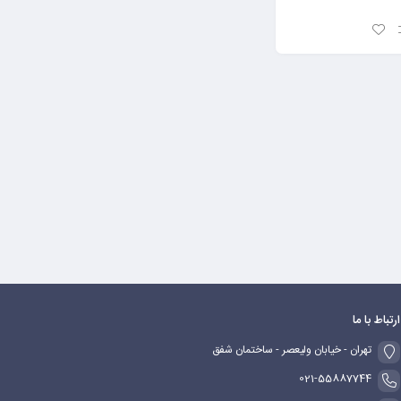
ارتباط با ما
تهران - خیابان ولیعصر - ساختمان شفق
021-55887744