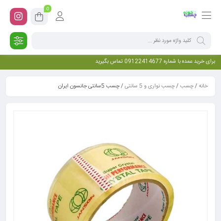
0
برای خرید عمده با شماره 09122414677 تماس بگیرید
خانه
/
چسب
/
چسب نواری و 5 سانتی
/ چسب 5سانتی جانسون ایران