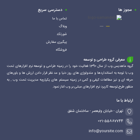
مجوز ها
دسترسی سریع
تماس با ما
وبلاگ
شورتکد
پیگیری سفارش
فروشگاه
معرفی گروه طراحی و توسعه
گروه ماهدیس وب از سال 1390 فعالیت خود را در زمینه طراحی و توسعه نرم افزارهای تحت
وب با توجه به استانداردها و متدولوژی های روز دنیا و مد نظر قرار دادن ارزش ها و باورهای
حرفه ای و نیز مطالعات کیفی و کمی در زمینه سیستم های یکپارچه مدیریت تحت وب , به
منظور طرح,توسعه کاربرد نرم افزارهای مبتنی بر وب اغاز نمود.
ارتباط با ما
تهران - خیابان ولیعصر - ساختمان شفق
021-55887744
info@yoursite.com