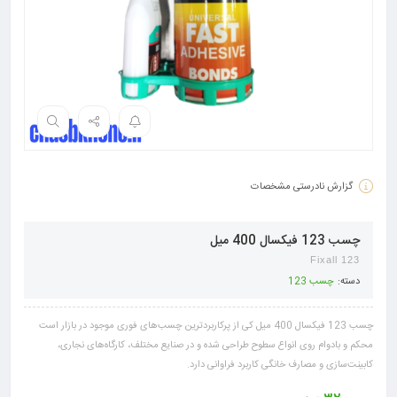
گزارش نادرستی مشخصات
چسب 123 فیکسال 400 میل
123 Fixall
دسته:
چسب 123
چسب 123 فیکسال 400 میل کی از پرکاربردترین چسب‌های فوری موجود در بازار است
محکم و بادوام روی انواع سطوح طراحی شده و در صنایع مختلف، کارگاه‌های نجاری،
کابینت‌سازی و مصارف خانگی کاربرد فراوانی دارد.