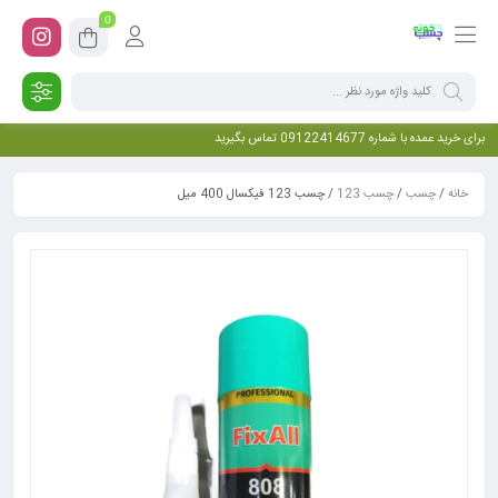
0
برای خرید عمده با شماره 09122414677 تماس بگیرید
خانه
/
چسب
/
چسب 123
/ چسب 123 فیکسال 400 میل