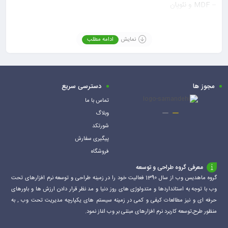
– MDF و نئوپان
– چوب و فرآورده‌های چوبی
-لاستیک
نمایش
ادامه مطلب
– چرم
– پلاستیک
– سنگ و سرامیک
مجوز ها
دسترسی سریع
– قطعات تزئینی و دکوراتیو
این محصول به‌خصوص در مواقعی که نیاز به اتصال فوری و استحکام بالا
تماس با ما
وبلاگ
وجود دارد، عملکرد بسیار مطلوبی ارائه می‌دهد.
شورتکد
مشخصات فنی
پیگیری سفارش
– برند: فیکسال
فروشگاه
– نوع چسب: چسب 123 فوری
معرفی گروه طراحی و توسعه
– حجم چسب: 400 میل
گروه ماهدیس وب از سال 1390 فعالیت خود را در زمینه طراحی و توسعه نرم افزارهای تحت
– رنگ چسب: شفاف
وب با توجه به استانداردها و متدولوژی های روز دنیا و مد نظر قرار دادن ارزش ها و باورهای
– نوع بسته‌بندی: بطری انعطاف‌پذیر به همراه اسپری فعال‌کننده
حرفه ای و نیز مطالعات کیفی و کمی در زمینه سیستم های یکپارچه مدیریت تحت وب , به
– کشور سازنده: ایران
منظور طرح,توسعه کاربرد نرم افزارهای مبتنی بر وب اغاز نمود.
فروشگاه اینترنتی چسب خونه، چسب 123 فیکسال 400 میل و 123