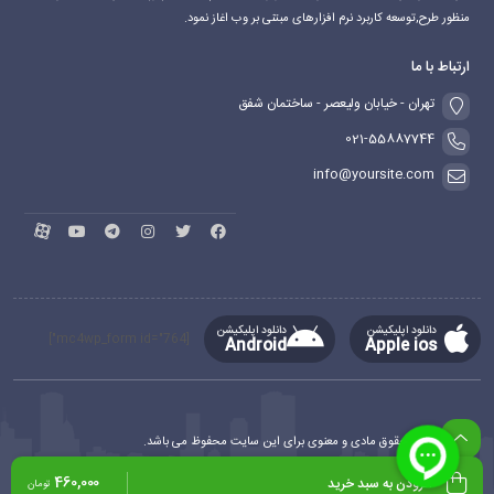
منظور طرح,توسعه کاربرد نرم افزارهای مبتنی بر وب اغاز نمود.
ارتباط با ما
تهران - خیابان ولیعصر - ساختمان شفق
021-55887744
info@yoursite.com
دانلود اپلیکیشن
دانلود اپلیکیشن
[mc4wp_form id="764"]
Android
Apple ios
کلیه حقوق مادی و معنوی برای این سایت محفوظ می باشد.
طراحی و توسعه
ماهدیس وب
460,000
افزودن به سبد خرید
تومان