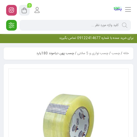
0
برای خرید عمده با شماره 09122414677 تماس بگیرید
خانه
/
چسب
/
چسب نواری و 5 سانتی
/ چسب پهن دیاموند 180یارد