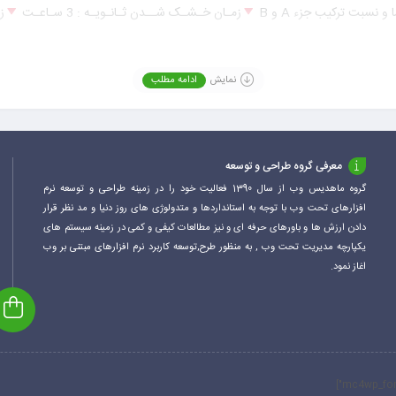
زمـان خـشـک شــدن ثـانـویـه : 3 سـاعـت
ز
نمایش
ادامه مطلب
معرفی گروه طراحی و توسعه
گروه ماهدیس وب از سال 1390 فعالیت خود را در زمینه طراحی و توسعه نرم
افزارهای تحت وب با توجه به استانداردها و متدولوژی های روز دنیا و مد نظر قرار
دادن ارزش ها و باورهای حرفه ای و نیز مطالعات کیفی و کمی در زمینه سیستم های
یکپارچه مدیریت تحت وب , به منظور طرح,توسعه کاربرد نرم افزارهای مبتنی بر وب
اغاز نمود.