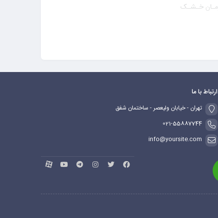
مـان خـشـک
ارتباط با ما
تهران - خیابان ولیعصر - ساختمان شفق
021-55887744
info@yoursite.com