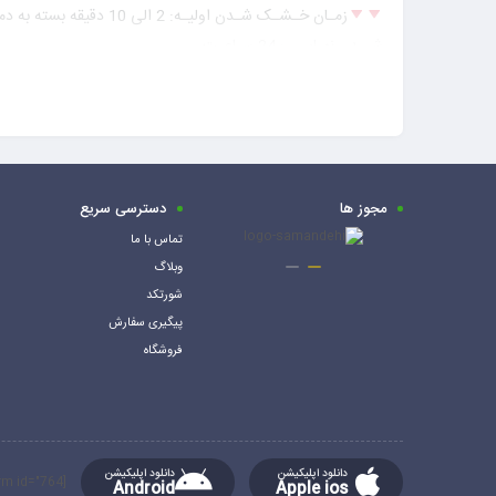
زمـان خـشـک شـدن اولیـه: 2 الی 10 دقیقه بسته به دما و نسبت ترکیب جزء A و B
شــدن نهـایـی : 24 سـاعـت
تعداد در پک کوچک این محصول : 40 عدد
تعداد در کارتن این محصول : 720 عدد
مجوز ها
دسترسی سریع
تماس با ما
وبلاگ
شورتکد
پیگیری سفارش
فروشگاه
دانلود اپلیکیشن
دانلود اپلیکیشن
[mc4wp_form id="764"]
Android
Apple ios