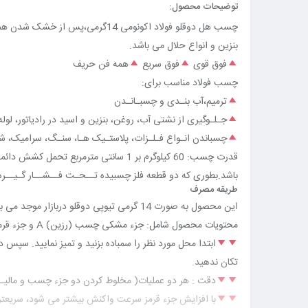
توضیحات محصول:
چسب هل دوقلو فولاد اکونومی 14گرمی،پس از خشک شدن همچون آهن قابل تراش،سنگ‌خوری و رزوه خوری میباشد و مقاوم در برابر آب، اسید،
بنزین و انواع حلال می باشد.
فوق قوی
فوق سریع
همه فن حریف
چسب فولاد مناسب برای:
ترمیم،آب بنـدی و چسبـانـدن
جـلـوگیری از نشتی آب، روغن، بنزین و اسید در رادیاتور، لوله
چسباندن انـواع فـلـزات، پلاستـیک هـا، سنـگ، سرامیک، شیش
قدرت چسب: 60 کیلوگرم بر 1 سانتی مترمربع تحمل کشش دائمی و 300 کیلوگرم بر سانتی مترمربع تحمل کششی موقت این چسب می
باشد.بطوری که دو قطعه فلز چسبیده تــحـت فــشــار گـیــره
طریقه مصرف
این محصول به صورت 14 گرمی تیوپی دوقلو دربازار موجد می باشد.
محتویات محصول شامل: جزء مشکی چسب (رزین) A و جزء قرمز چسب (هاردنر یا خشک کن) B، کاردک برای مخلوط کاری محتویات تیوپ ها می باشد.
ابتدا محل مورد نظر را سمباده بزنید و تمیز نمایید. سپس 
تکان ندهید.
دقت : هر دو عملیات( مخلوط کردن دو جزء چسب و مالیـد
با افزایش جزء قرمز سرعت واکنش بیشتر می شود، سریع