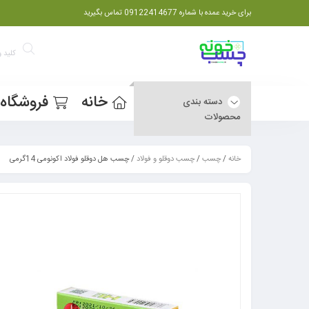
برای خرید عمده با شماره 09122414677 تماس بگیرید
خانه
فروشگاه
دسته بندی
محصولات
خانه
/
چسب
/
چسب دوقلو و فولاد
/ چسب هل دوقلو فولاد اکونومی 14گرمی