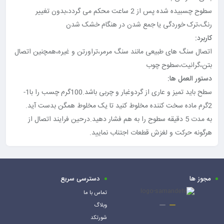
سطوح چسبیده شده پس از 2 ساعت محکم می گردد،بدون تغییر
رنگ،ترک خوردگی یا جمع شدن در هنگام خشک شدن
کاربرد:
اتصال سنگ های طبیعی مانند سنگ مرمر،تراورتن و غیره،همچنین اتصال
بتن،گرانیت،سطوح چوب
دستور العمل ها:
سطح باید تمیز و عاری از گردوغبار و چربی باشد.100گرم چسب را با1-
2گرم ماده سخت کننده مخلوط کنید تا یک مخلوط همگن بدست آید.
به مدت 5 دقیقه سطوح را به هم فشار دهید.درحین فرایند اتصال از
هرگونه حرکت و لغزش قطعات اجتناب نمایید.
مجوز ها
دسترسی سریع
تماس با ما
وبلاگ
شورتکد