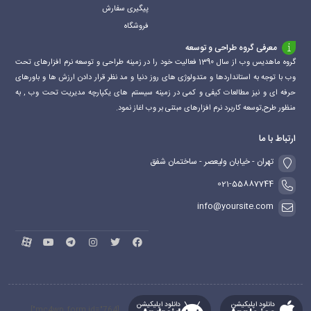
پیگیری سفارش
فروشگاه
معرفی گروه طراحی و توسعه
گروه ماهدیس وب از سال 1390 فعالیت خود را در زمینه طراحی و توسعه نرم افزارهای تحت
وب با توجه به استانداردها و متدولوژی های روز دنیا و مد نظر قرار دادن ارزش ها و باورهای
حرفه ای و نیز مطالعات کیفی و کمی در زمینه سیستم های یکپارچه مدیریت تحت وب , به
منظور طرح,توسعه کاربرد نرم افزارهای مبتنی بر وب اغاز نمود.
ارتباط با ما
تهران - خیابان ولیعصر - ساختمان شفق
021-55887744
info@yoursite.com
دانلود اپلیکیشن
دانلود اپلیکیشن
[mc4wp_form id="764"]