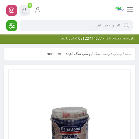
0
برای خرید عمده با شماره 09122414677 تماس بگیرید
خانه
/
چسب
/
چسب سنگ
/ چسب سنگ ثناباند sanabond