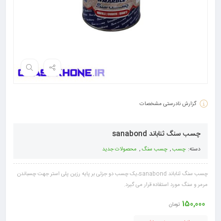
گزارش نادرستی مشخصات
چسب سنگ ثناباند sanabond
دسته:
چسب
,
چسب سنگ
,
محصولات جدید
چسب سنگ ثناباند sanabond،یک چسب دو جزئی بر پایه رزین پلی استر جهت چسباندن
مرمر و سنگ مورد استفاده قرار می گیرد.
150,000
تومان