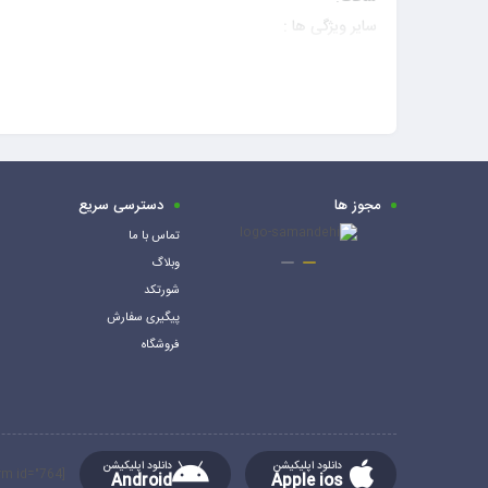
سایر ویژگی ها :
استحکام بسیار بالا
مقاومت شیمیایی و حرارتی مطلوب
زمان خشک شدن کم
قدرت چسبندگی بالا
بدون جمع شدگی
بدون حلال
مجوز ها
دسترسی سریع
تماس با ما
وبلاگ
شورتکد
پیگیری سفارش
فروشگاه
دانلود اپلیکیشن
دانلود اپلیکیشن
[mc4wp_form id="764"]
Android
Apple ios