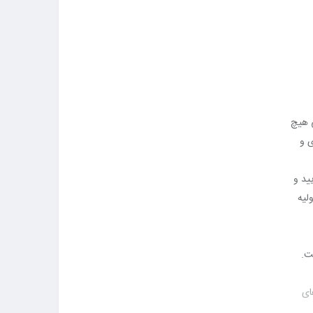
 هیچ
ی و
ید و
ت.