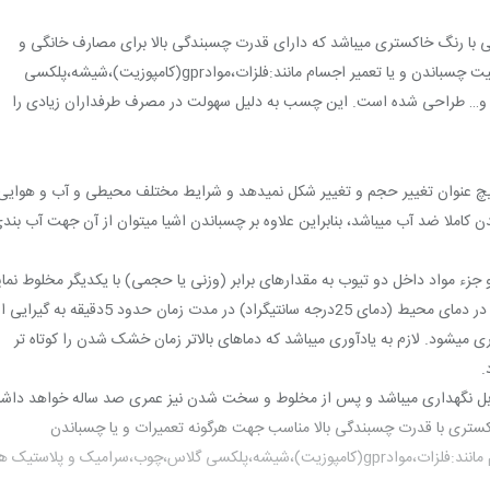
با رنگ خاکستری میباشد که دارای قدرت چسبندگی بالا برای مصارف خانگی و
تعمیر اجسام مانند:فلزات،موادgpr(کامپوزیت)،شیشه،پلکسی
… طراحی شده است. این چسب به دلیل سهولت در مصرف طرفداران زیادی را
عنوان تغییر حجم و تغییر شکل نمیدهد و شرایط مختلف محیطی و آب و هوایی
ملا ضد آب میباشد، بنابراین علاوه بر چسباندن اشیا میتوان از آن جهت آب بند
زء مواد داخل دو تیوب به مقدارهای برابر (وزنی یا حجمی) با یکدیگر مخلوط نمای
دت زمان حدود 5دقیقه به گیرایی اولیه
.
قابل نگهداری میباشد و پس از مخلوط و سخت شدن نیز عمری صد ساله خواهد داش
تری با قدرت چسبندگی بالا مناسب جهت هرگونه تعمیرات و یا چسباندن
اس،چوب،سرامیک و پلاستیک های