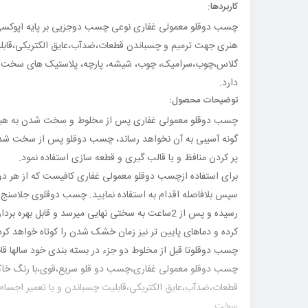
کاربردها:
چسب دوقلو معمولی غفاری نوعی چسب دوجزیی بر پایه اپوکسی 
هنری جهت ترمیم و چسباندن قطعات،ضدآب،عایق الکتریکی،قابلیت چسباندن و یا 
گلاس،چوب،سرامیک، چوب، شیشه، پارچه، پلاستیک های سخت و
دارد.
توضیحات محصول:
چسب دوقلو معمولی غفاری پس از مخلوط و سخت شدن به هیچ 
گونه آسیبی به آن نخواهد رساند، چسب دوقلو پس از سخت شدن کا
پر کردن منافظ و یا قالب گیری و قطعه سازی استفاده نمود.
برای استفاده ازچسب دوقلو معمولی غفاری کافیست که از هر دو ج
سپس بلافاصله اقدام به استفاده نمایید. چسب دوقلوی جلاسنج در دمای محیط (دمای 25درجه سانتیگراد) در م
رسیده و پس از 2ساعت به سختی نهایی میرسد و قابل بهره برداری میشود. لازم به یادآوری میباشد که دماهای بالاتر زمان خشک شدن را کوتاه تر
کرده و دماهای پایین تر نیز زمان خشک شدن را کوتاه خواهد کرد
چسب دوقلوتا قبل از مخلوط دو جزء در بسته بندی خود سالها 
چسب دوقلو معمولی غفاری،چسب دو قلو سریع،قوی،با رنگ خاکس
قطعات،ضدآب،عایق الکتریکی،قابلیت چسباندن و یا تعمیر اجسام مانند:فلزات،موادgpr(کامپوزیت)،شیشه،پلکسی گل
سخت.