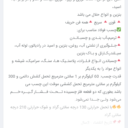
اسید،
بنزین و انواع حلال می باشد
قوی
سریع
همه فن حریف
چسب فولاد مناسب برای:
ترمیم،آب بنـدی و چسبـانـدن
جـلـوگیری از نشتی آب، روغن، بنزین و اسید در رادیاتور، لوله آب،
سیـلندر،کـارتل و بـاک بنزین
چسباندن انـواع فـلـزات، پلاستـیک هـا، سنـگ، سرامیک، شیشه و
انواع مواد را به یکدیگر
قدرت چسب: 60 کیلوگرم بر 1 سانتی مترمربع تحمل کشش دائمی و 300
کیلوگرم بر سانتی مترمربع تحمل کششی موقت این چسب می
باشد.بطوری که دو قطعه فلز چسبیده تــحـت فــشــار گـیــره خـــم
می‌شود ولـی جــدا نمی‌شود.
با تحمل حرارتی 130 درجه سانتی گراد و شوک حرارتی 210 درجه
سانتی گراد
تاریخ انقضاء : 3سال