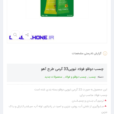
گزارش نادرستی مشخصات
چسب دوقلو فولاد تیوپی33 گرمی طرح آهو
دسته:
چسب
,
چسب دوقلو و فولاد
,
محصولات جدید
این محصول به صورت 33 گرمی تیوپی دوقلو بسته بندی شده است
چسب فولاد مناسب برای:
ترمیم،آب بنـدی و چسبـانـدن
جـلـوگیری از نشتی آب، روغن، بنزین و اسید در رادیاتور، لوله آب، سیـلندر،کـارتل و بـاک
بنزین