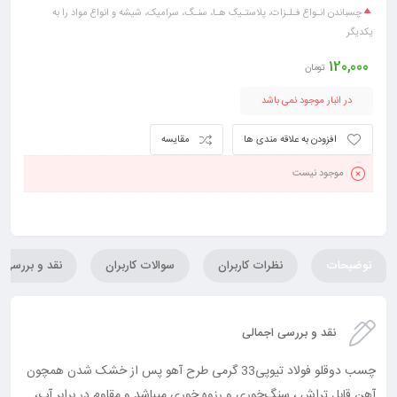
چسباندن انـواع فـلـزات، پلاستـیک هـا، سنـگ، سرامیک، شیشه و انواع مواد را به
یکدیگر
120,000
تومان
در انبار موجود نمی باشد
افزودن به علاقه مندی ها
مقایسه
موجود نیست
توضیحات
نظرات کاربران
سوالات کاربران
نقد و بررسی
نقد و بررسی اجمالی
چسب دوقلو فولاد تیوپی33 گرمی طرح آهو پس از خشک شدن همچون
آهن قابل تراش ، سنگ‌خوری و رزوه خوری میباشد و مقاوم در برابر آب،