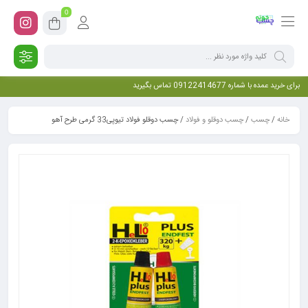
0
برای خرید عمده با شماره 09122414677 تماس بگیرید
خانه
/
چسب
/
چسب دوقلو و فولاد
/ چسب دوقلو فولاد تیوپی33 گرمی طرح آهو