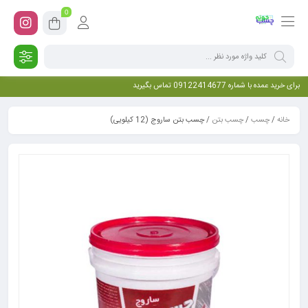
0
برای خرید عمده با شماره 09122414677 تماس بگیرید
خانه
/
چسب
/
چسب بتن
/ چسب بتن ساروج (12 کیلویی)