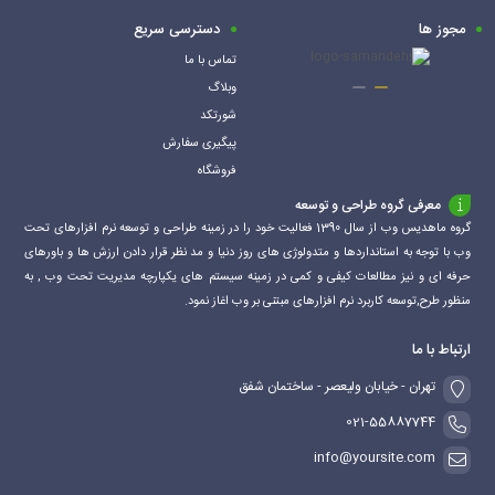
مجوز ها
دسترسی سریع
تماس با ما
وبلاگ
شورتکد
پیگیری سفارش
فروشگاه
معرفی گروه طراحی و توسعه
گروه ماهدیس وب از سال 1390 فعالیت خود را در زمینه طراحی و توسعه نرم افزارهای تحت
وب با توجه به استانداردها و متدولوژی های روز دنیا و مد نظر قرار دادن ارزش ها و باورهای
حرفه ای و نیز مطالعات کیفی و کمی در زمینه سیستم های یکپارچه مدیریت تحت وب , به
منظور طرح,توسعه کاربرد نرم افزارهای مبتنی بر وب اغاز نمود.
ارتباط با ما
تهران - خیابان ولیعصر - ساختمان شفق
021-55887744
info@yoursite.com