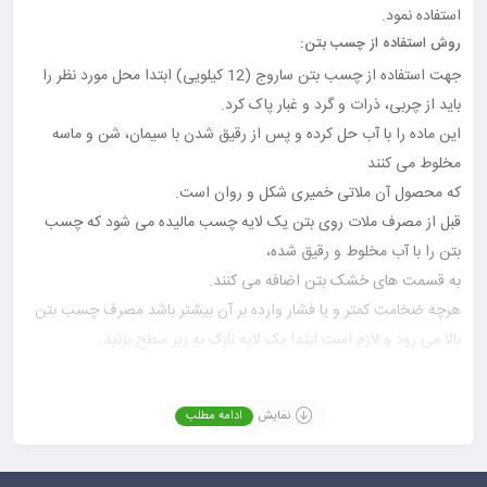
استفاده نمود.
روش استفاده از چسب بتن:
جهت استفاده از چسب بتن ساروج (12 کیلویی) ابتدا محل مورد نظر را
باید از چربی، ذرات و گرد و غبار پاک کرد.
این ماده را با آب حل کرده و پس از رقیق شدن با سیمان، شن و ماسه
مخلوط می کنند
که محصول آن ملاتی خمیری شکل و روان است.
قبل از مصرف ملات روی بتن یک لایه چسب مالیده می شود که چسب
بتن را با آب مخلوط و رقیق شده،
به قسمت های خشک بتن اضافه می کنند.
هرچه ضخامت کمتر و یا فشار وارده بر آن بیشتر باشد مصرف چسب بتن
بالا می رود و لازم است ابتدا یک لایه نازک به زیر سطح بزنید.
در ضخامت های بالا استفاده از چسب بتن به صورت لایه لایه مناسب تر
می باشد.
نمایش
ادامه مطلب
چسب بتن در اندازه های 5کیلیویی و12کیلیویی موجود می باشد.