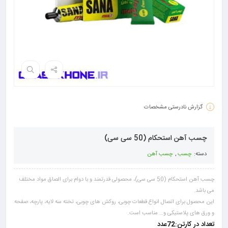
گزارش نادرستی مشخصات
چسب آهن استحکام (50 سی سی)
دسته:
چسب
,
چسب آهن
چسب آهن استحکام (50 سی سی)، محصولی قدرتمند و با دوام برای الصاق مواد مختلف
می باشد.
این محصول برای اتصال انواع قطعات چوبی، روکش های چوبی، تخته سه لایه، پارچه، صفحه
و ورق های پلاستیکی و… مناسب است.
تعداد در کارتن:72عدد