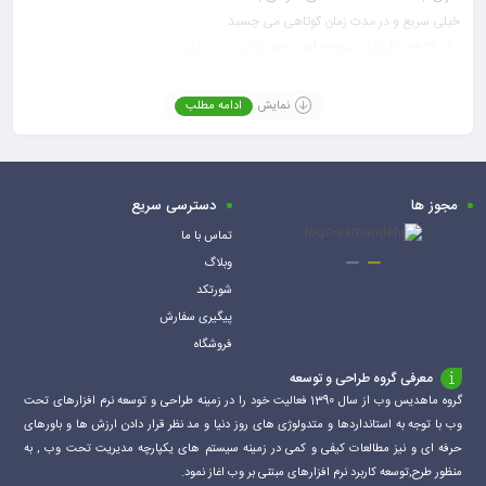
خیلی سریع و در مدت زمان کوتاهی می چسبد.
برای کارهای ظریف و سطوح آهنی هم مناسب می باشد.
در برابر اکثر مواد روغنی و ازن، دارای مقاومت می باشد.
در برابرسرما تا دمای صفر درجه سانتی گراد دارای مقاومت می باشد.
نمایش
ادامه مطلب
دارای مواد ضد اکسایش، تقویت کننده و افزاینده چسبندگی
روش استفاده:
ابتدا سطوح مورد نظر را خشک و تمیز و عاری از چربی و گرد و غبار نمایید.
مجوز ها
دسترسی سریع
پس از آغشته نمودن دو سطح، 10 تا 15 دقیقه منتظر بمانید تا لایه رویی
چسب خشک شود سپس دو قطعه را بهم بچسبانید.
تماس با ما
وبلاگ
شورتکد
پیگیری سفارش
فروشگاه
معرفی گروه طراحی و توسعه
گروه ماهدیس وب از سال 1390 فعالیت خود را در زمینه طراحی و توسعه نرم افزارهای تحت
وب با توجه به استانداردها و متدولوژی های روز دنیا و مد نظر قرار دادن ارزش ها و باورهای
حرفه ای و نیز مطالعات کیفی و کمی در زمینه سیستم های یکپارچه مدیریت تحت وب , به
منظور طرح,توسعه کاربرد نرم افزارهای مبتنی بر وب اغاز نمود.