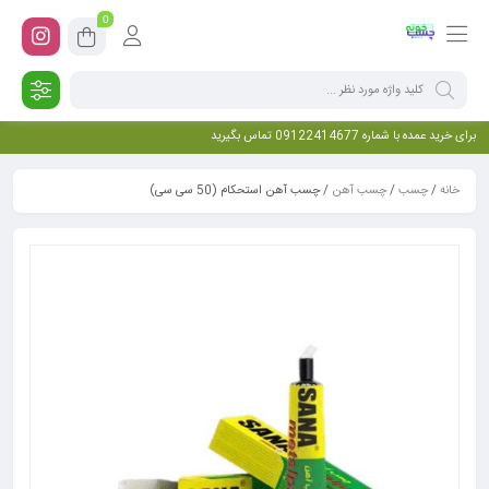
0
برای خرید عمده با شماره 09122414677 تماس بگیرید
خانه
/
چسب
/
چسب آهن
/ چسب آهن استحکام (50 سی سی)