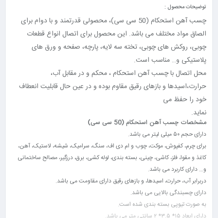
توضیحات محصول :
چسب آهن استحکام (50 سی سی)، محصولی قدرتمند و با دوام برای
الصاق مواد مختلف می باشد. این محصول برای اتصال انواع قطعات
چوبی، روکش های چوبی، تخته سه لایه، پارچه، صفحه و ورق های
پلاستیکی و… مناسب است.
محل اتصال با چسب آهن استحکام ، محکم و در مقابل آب،
حرارت،اسیدها و بازهای رقیق مقاوم بوده و در عین حال قابلیت انعطاف
خود را حفظ می
نماید.
مشخصات چسب آهن استحکام (50 سی سی)
دارای حجم ۵۰ میلی لیتر می باشد.
برای چرم، کفپوش، موکت، چوب و ام دی اف، سنگ، سرامیک، شیشه، لاستیک، آهن،
کاغذ و مقوا، فلز، کاشی، چینی، بسته بندی، لوله کشی، برق، درزگیر، مصالح ساختمانی
و… دارای کاربرد می باشد.
دربرابر آب، حرارت، اسیدها، و بازهای رقیق دارای مقاومت می باشد.
دارای چسبندگی بالایی می باشد.
به صورت تیوپی بسته بندی شده است.
دارای ابعاد ۱۵* ۳.۵* ۲ سانتی متر می باشد.