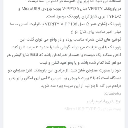
استفاده می کنید اما پریز برق همیشه در دسترس شما نیست.
در پاوربانک VERITY مدل V-PP136 پورت ورودی MicroUSB و
TYPE-C برای شارژ کردن پاوربانک موجود است.
پاوربانک (شارژر همراه) مدل VERITY V-PP136 با ظرفیت اسمی ۱۰۰۰۰
میلی آمپر ساعت برای شارژ انواع
گوشی های تلفن همراه مناسب بوده و در واقع می توان گفت این
پاوربانک با این ظرفیت می تواند گوشی شما را حدود ۳ مرتبه شارژ کند.
گاهی ممکنه یک دوست یا همسفر همراهتان باشد که اتفاقا شارژ گوشی هر
دو نفر شما تمام شده باشد و یا بخواهید تلفن و تبلت
خود را بصورت همزمان شارژ کنید، از مزایای این پاوربانک شارژ همزمان دو
دستگاه است که با ۲ پورت خروجی یو اس بی ۲ آمپر این امکان را برایتان
فراهم می کند تا بتوانید از این مزیت بهره مند شوید.
مشخصات:
نوع باتری:لیتیوم پلیمر
پورت ورودی:Micro USB-TYPE-C
سایر ویژگی ها:دارای LED پشتیبانی از انواع تبلت و تلفن همراه هوشمند
مدیریت هوشمند شارژ(در هنگام شارژ همزمان دستگاه و پاوربانک،اولویت