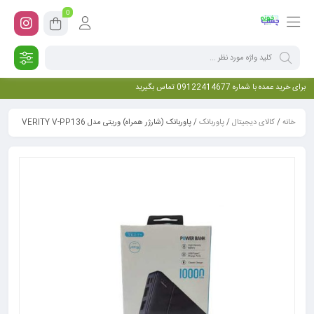
0
برای خرید عمده با شماره 09122414677 تماس بگیرید
خانه
/
کالای دیجیتال
/
پاوربانک
/ پاوربانک (شارژر همراه) وریتی مدل VERITY V-PP136