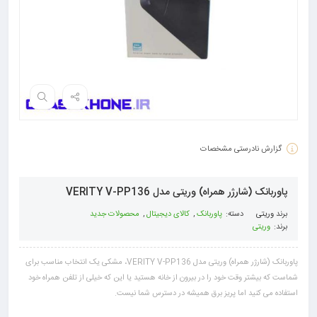
گزارش نادرستی مشخصات
پاوربانک (شارژر همراه) وریتی مدل VERITY V-PP136
برند
وریتی
دسته:
پاوربانک
,
کالای دیجیتال
,
محصولات جدید
برند:
وریتی
پاوربانک (شارژر همراه) وریتی مدل VERITY V-PP136، مشکی یک انتخاب مناسب برای
شماست که بیشتر وقت خود را در بیرون از خانه هستید یا این که خیلی از تلفن همراه خود
استفاده می کنید اما پریز برق همیشه در دسترس شما نیست.