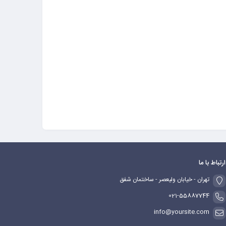
ارتباط با ما
تهران - خیابان ولیعصر - ساختمان شفق
021-55887744
info@yoursite.com