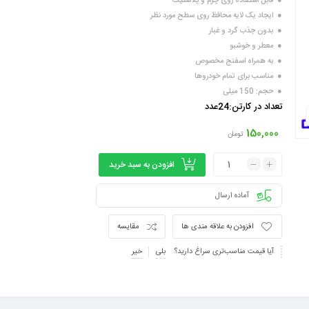
● قابل استفاده روی چرم و پلاستیک
● ایجاد یک لایه محافظ روی سطح مورد نظر
● بدون جذب گرد و غبار
● معطر و خوشبو
● به همراه اسفنج مخصوص
● مناسب برای تمام خودروها
● حجم: 150 میلی
تعداد در کارتن:24عدد
150,000
تومان
افزودن به سبد خرید
آماده ارسال
افزودن به علاقه مندی ها
مقایسه
آیا قیمت مناسب‌تری سراغ دارید؟
بلی
خیر