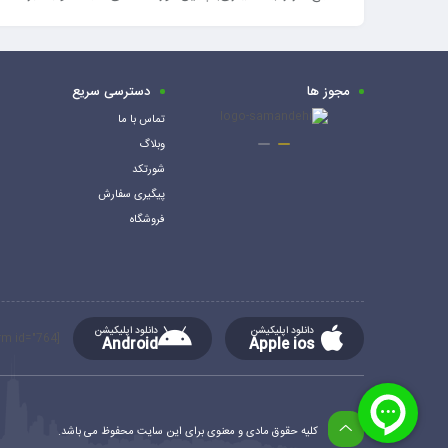
مجوز ها
دسترسی سریع
تماس با ما
وبلاگ
شورتکد
پیگیری سفارش
فروشگاه
دانلود اپلیکیشن
دانلود اپلیکیشن
[mc4wp_form id="764"]
Android
Apple ios
کلیه حقوق مادی و معنوی برای این سایت محفوظ می باشد.