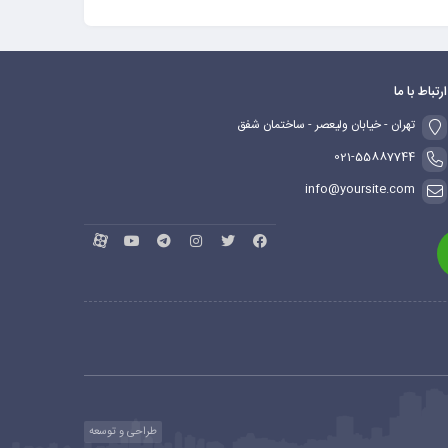
ارتباط با ما
تهران - خیابان ولیعصر - ساختمان شفق
021-55887744
info@yoursite.com
طراحی و توسعه
ماهدیس وب