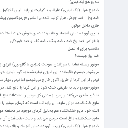
ضدیخ هراز (یک لیتری):
ضدیخ هراز (یک لیتری) غلیظ و با کیفیت بر پایه اتیلن گلایکول.
ضد یخ – ضد جوش هراز تولید شده بر اساس فورمولاسیون پیشرفته
فلزی داخل موتور.
پایین آورنده دمای انجماد و بالا برنده دمای جوش جهت استفاده 
با خواص ضد یخ ضد ، ضد زنگ ، ضد کف و ضد خوردگی.
مناسب برای 4 فصل.
ضد یخ چیست؟
موتور وسیله نقلیه با سوزاندن سوخت (بنزین یا گازوییل) انرژ
می‌شود. دوسوم باقیمانده این انرژی تولیدشده به گرما تبدیل خو
نیمی از این گرما از طریق اگزوز خارج می‌شود،و اما نیمی دیگر در
موتور خودرو باید به طریقی خنک شود و این گرما را دفع کند. د
به ذوب‌شدن می‌کنند و پس از مدتی کل موتور را تحت‌‌الشعاع قرا
مایع خنک‌کننده موتور مایعی بر پایه آب است که گرمای موتور را
البته خود مایع خنک‌کننده هم به‌دلیل گرمای موجود در محفظه مو
مایع خنک‌کننده داغ است جریان می‌یابد و باعث خنک‌شدن آن م
ضدیخ هراز (یک لیتری) پایین آورنده دمای انجماد و بالا برنده