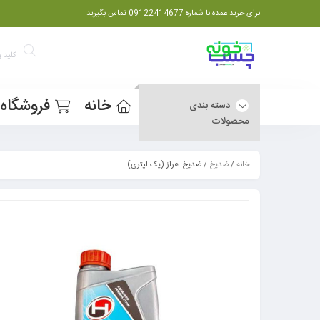
برای خرید عمده با شماره 09122414677 تماس بگیرید
خانه
فروشگاه
دسته بندی
محصولات
خانه
/
ضدیخ
/ ضدیخ هراز (یک لیتری)