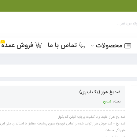
داغ
تماس با ما
فروش عمده
محصولات
ضدیخ هراز (یک لیتری)
دسته:
ضدیخ
ضد یخ هراز غلیظ و با کیفیت بر پایه اتیلن گلایکول.
ضد یخ – ضد جوش هراز تولید شده بر اساس فورمولاسیون پیشرفته مطابق با استاندارد ملی ایران 
خوردگی قطعات