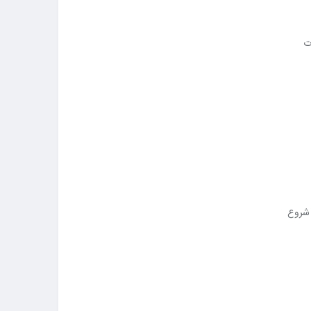
ت
 شروع