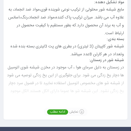
مواد تشکیل دهنده:
مایع شیشه شور محلولی از ترکیب نوعی شوینده قوی،مواد ضد انجماد، به
علاوه آب می باشد. میزان ترکیب پاک کننده،مواد ضد انجماد،رنگ،اسانس
و آب به برند آن محصول دارد.که بطور مستقیم با کیفیت محصول در
ارتباط است.
بسته بندی:
شیشه شور کاپیتان (3 لیتری) در بطری های پت 3لیتری بسته بنده شده
وتعداد در هر کارتن 8عدد میباشد.
شیشه شور در زمستان:
در زمستان به دلیل سرمای هوا ، آب موجود در مخزن شیشه شوی اتومبیل
ها دچار یخ زدگی می شود. برای جلوگیری از این یخ زدگی توصیه می شود
از شیشه شو های مخصوص اتومبیل استفاده نمایید تا در فصول سرد دچار
یخ زدگی نشود. این شیشه شو ها عموما دارای الکل هستند.الکل موجود
در شیشه شور از یخ زدگی آن جلوگیری میکند.
توصیه میشود اگر در مناطق سردسیر زندگی می کنید، ریختن الکل در
نمایش
ادامه مطلب
مخزن شیشه شور خودرو را فراموش نکنید.