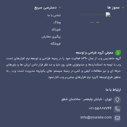
مجوز ها
دسترسی سریع
تماس با ما
وبلاگ
شورتکد
پیگیری سفارش
فروشگاه
معرفی گروه طراحی و توسعه
گروه ماهدیس وب از سال 1390 فعالیت خود را در زمینه طراحی و توسعه نرم افزارهای تحت
وب با توجه به استانداردها و متدولوژی های روز دنیا و مد نظر قرار دادن ارزش ها و باورهای
حرفه ای و نیز مطالعات کیفی و کمی در زمینه سیستم های یکپارچه مدیریت تحت وب , به
منظور طرح,توسعه کاربرد نرم افزارهای مبتنی بر وب اغاز نمود.
ارتباط با ما
تهران - خیابان ولیعصر - ساختمان شفق
021-55887744
info@yoursite.com