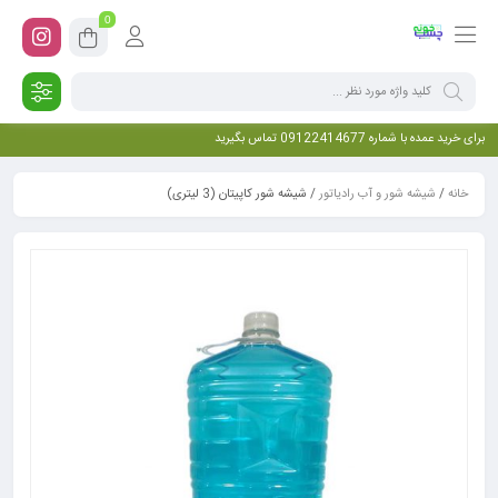
0
برای خرید عمده با شماره 09122414677 تماس بگیرید
خانه
/
شیشه شور و آب رادیاتور
/ شیشه شور کاپیتان (3 لیتری)