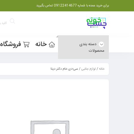
برای خرید عمده با شماره 09122414677 تماس بگیرید
خانه
فروشگاه
دسته بندی
محصولات
خانه
/
لوازم جانبی
/ سی-دی خام دکتر دیتا