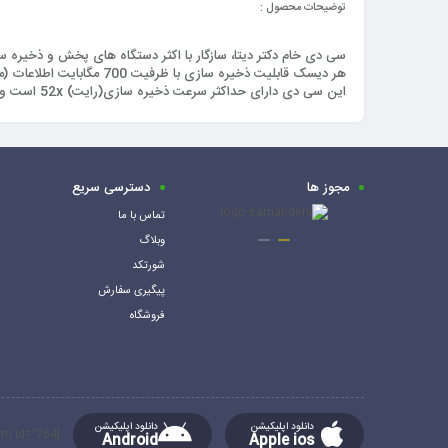
توضیحات محصول :
سی دی خام دکتر دیتا، سازگار با اکثر دستگاه های پخش و ذخیره س
هر دیسک قابلیت ذخیره سازی با ظرفیت 700 مگابایت اطلاعات (موسیقی، ویدئو و یا سایر اطلاعات) را دارد.
این سی دی دارای حداکثر سرعت ذخیره سازی(رایت) 52x است و مناسب برای ذخیره سازی فیلم، موسیقی، عکس و دیگر اطلاعات، با تمامی فرمت ها می باشد.
مجوز ها
دسترسی سریع
تماس با ما
وبلاگ
شورتکد
پیگیری سفارش
فروشگاه
دانلود اپلیکیشن
دانلود اپلیکیشن
[mc4wp_form id="764"]
Android
Apple ios