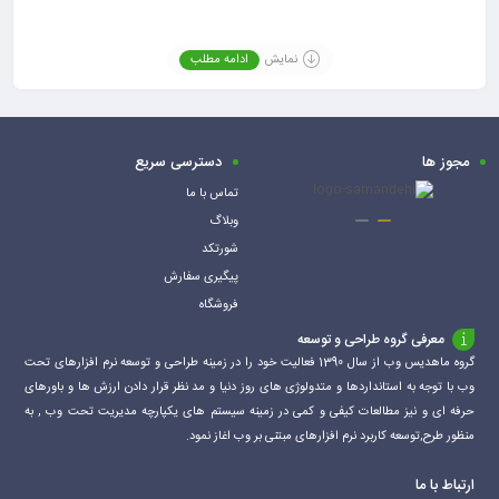
مشخصات:
رابط USB ۲.۰ – قابلیت اتصال به جاکلیدی – همراه با درپوش پلاستیکی
نمایش
ادامه مطلب
برای جلوگیری از ورود گرد و غبار
تعداد ورودی:یک ورودی
کارت‌های حافظه‌ی قابل پشتیبانی:پشتیبانی از حافظه رم میکرو اس دی
مجوز ها
دسترسی سریع
(Micro SD)
تماس با ما
وبلاگ
شورتکد
پیگیری سفارش
فروشگاه
معرفی گروه طراحی و توسعه
گروه ماهدیس وب از سال 1390 فعالیت خود را در زمینه طراحی و توسعه نرم افزارهای تحت
وب با توجه به استانداردها و متدولوژی های روز دنیا و مد نظر قرار دادن ارزش ها و باورهای
حرفه ای و نیز مطالعات کیفی و کمی در زمینه سیستم های یکپارچه مدیریت تحت وب , به
منظور طرح,توسعه کاربرد نرم افزارهای مبتنی بر وب اغاز نمود.
ارتباط با ما