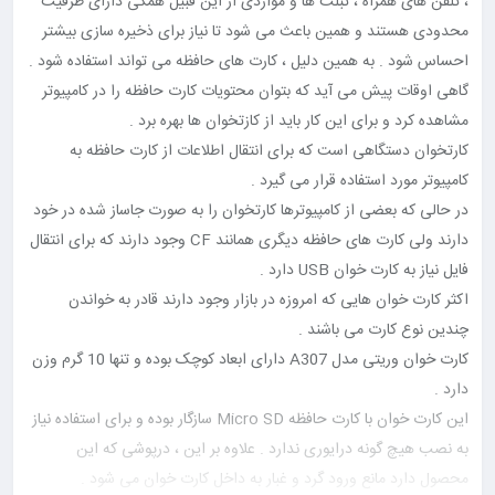
، تلفن های همراه ، تبلت ها و مواردی از این قبیل همگی دارای ظرفیت
محدودی هستند و همین باعث می شود تا نیاز برای ذخیره سازی بیشتر
احساس شود . به همین دلیل ، کارت های حافظه می تواند استفاده شود .
گاهی اوقات پیش می آید که بتوان محتویات کارت حافظه را در کامپیوتر
مشاهده کرد و برای این کار باید از کازتخوان ها بهره برد .
کارتخوان دستگاهی است که برای انتقال اطلاعات از کارت حافظه به
کامپیوتر مورد استفاده قرار می گیرد .
در حالی که بعضی از کامپیوترها کارتخوان را به صورت جاساز شده در خود
دارند ولی کارت های حافظه دیگری همانند CF وجود دارند که برای انتقال
فایل نیاز به کارت خوان USB دارد .
اکثر کارت خوان هایی که امروزه در بازار وجود دارند قادر به خواندن
چندین نوع کارت می باشند .
کارت خوان وریتی مدل A307 دارای ابعاد کوچک بوده و تنها 10 گرم وزن
دارد .
این کارت خوان با کارت حافظه Micro SD سازگار بوده و برای استفاده نیاز
به نصب هیچ گونه درایوری ندارد . علاوه بر این ، درپوشی که این
محصول دارد مانع ورود گرد و غبار به داخل کارت خوان می شود .