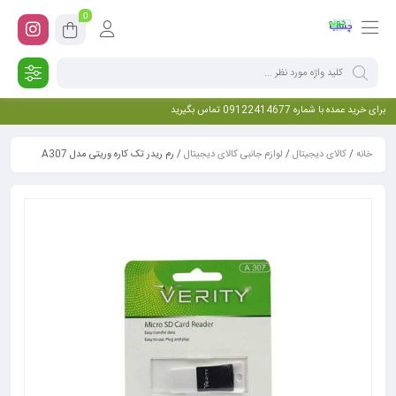
0
برای خرید عمده با شماره 09122414677 تماس بگیرید
خانه
/
کالای دیجیتال
/
لوازم جانبی کالای دیجیتال
/ رم ریدر تک کاره وریتی مدل A307