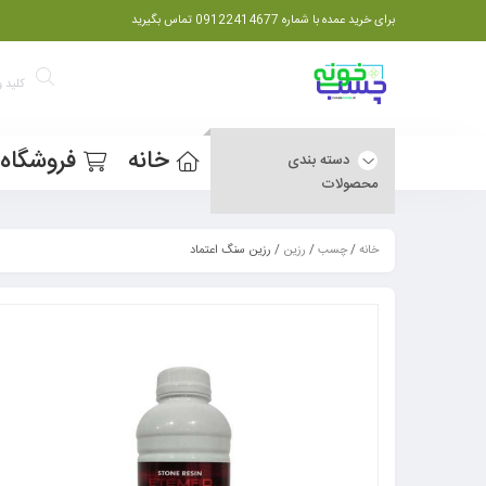
برای خرید عمده با شماره 09122414677 تماس بگیرید
خانه
فروشگاه
دسته بندی
محصولات
خانه
/
چسب
/
رزین
/ رزین سنگ اعتماد