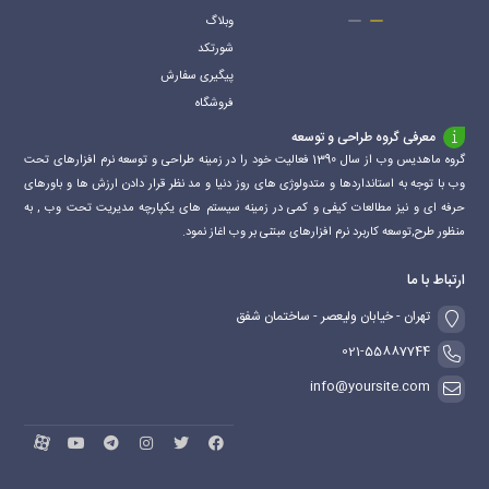
وبلاگ
شورتکد
پیگیری سفارش
فروشگاه
معرفی گروه طراحی و توسعه
گروه ماهدیس وب از سال 1390 فعالیت خود را در زمینه طراحی و توسعه نرم افزارهای تحت
وب با توجه به استانداردها و متدولوژی های روز دنیا و مد نظر قرار دادن ارزش ها و باورهای
حرفه ای و نیز مطالعات کیفی و کمی در زمینه سیستم های یکپارچه مدیریت تحت وب , به
منظور طرح,توسعه کاربرد نرم افزارهای مبتنی بر وب اغاز نمود.
ارتباط با ما
تهران - خیابان ولیعصر - ساختمان شفق
021-55887744
info@yoursite.com