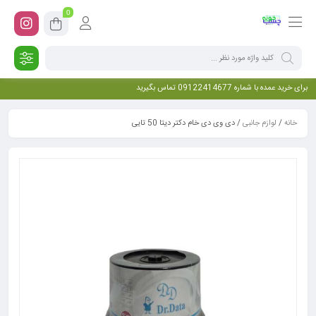
0
برای خرید عمده با شماره 09122414677 تماس بگیرید
خانه
/
لوازم جانبی
/ دی وی دی خام دکتر دیتا 50 تایی