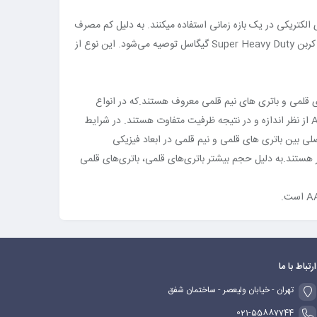
ژی الکتریکی در یک بازه زمانی استفاده میکنند. به دلیل کم مصرف
بودن این دستگاه ها، سرعت تخلیه انرژی الکتریکی ذخیره شده در باطری بسیار پایین است. بنابراین برای اینگونه دستگاه ها، باطری‌های سری زینک کربن Super Heavy Duty گیگاسل توصیه می‌شود. این نوع از
های قلمی و باتری های نیم قلمی معروف هستند.که در انواع
مختلف از نظر شیمایی تولید می شوند که به دو گروه کلی باتری های قابل شارژ و باتری های غیر قابل شارژ طبقه بندی میشوند.باتری های AA و AAA از نظر اندازه و در نتیجه ظرفیت متفاوت هستند. در شرایط
صلی بین باتری های قلمی و نیم قلمی در ابعاد فیزیکی
ابعاد فیزیکی 14.5*50.5 میلی متر هستند، در حالی که باتری های نیم قلمی دارای ابعاد فیزیکی 10.5*44.5 میلی متر هستند.به دلیل حجم بیشتر باتری‌های قلمی، باتری‌های قلمی
ارتباط با ما
تهران - خیابان ولیعصر - ساختمان شفق
021-55887744