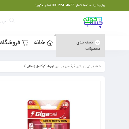
برای خرید عمده با شماره 09122414677 تماس بگیرید
خانه
فروشگاه
دسته بندی
محصولات
خانه
/
باتری
/
باتری گیگاسل
/ باطری نیم‌قلم گیگاسل (دوتایی)