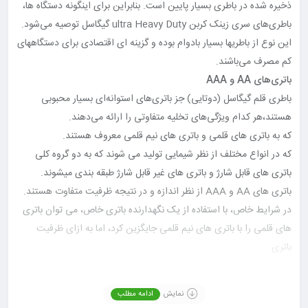
ذخیره شده در باطری بسیار پایین است. بنابراین برای اینگونه دستگاه ها،
باطری‌های سری زینک کربن ultra Heavy Duty گیگاسل توصیه می‌شود.
این نوع از باطریها بسیار بادوام بوده و گزینه ای اقتصادی برای دستگاههای
کم مصرف می‌باشند.
باتری‌های AA و AAA
باطری قلم گیگاسل (دوتایی) جز باتری‌های استوانه‌ای بسیار محبوبی
هستند،هر کدام ویژگی‌های تخلیه متفاوتی را ارائه می‌دهند.
که به باتری های قلمی و باتری های نیم قلمی معروف هستند.
که در انواع مختلف از نظر شیمایی تولید می شوند که به دو گروه کلی
باتری های قابل شارژ و باتری های غیر قابل شارژ طبقه بندی میشوند.
باتری های AA و AAA از نظر اندازه و در نتیجه ظرفیت متفاوت هستند.
در شرایط خاص، با استفاده از یک نگهدارنده باتری خاص، می توان باتری
های قلمی را با باتری های نیم قلمی جایگزین کرد، اما به ازای ظرفیت
باتری
تفاوت اصلی بین باتری های قلمی و نیم قلمی در ابعاد فیزیکی است.
باتری های قلمی دارای ابعاد فیزیکی 14.5*50.5 میلی متر هستند، در
نمایش
ادامه مطلب
حالی که باتری های نیم قلمی دارای ابعاد فیزیکی 10.5*44.5 میلی متر