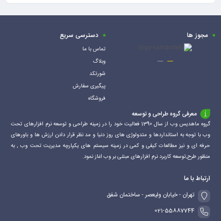
هستند.
به دلیل حجم بیشتر باتری‌های قلمی، باتری‌های قلمی معمولا ظرفیت
مجوز ها
دسترسی سریع
بیشتری دارند و می‌توانند جریان‌های تخلیه قوی‌تری را ارائه دهند.
هر دو باتری قلمی و نیم قلمی دارای ولتاژ اسمی 1.5 ولت هستند که
تماس با ما
وبلاگ
ولتاژ باتری های (روی کربنی) است که عملاً قدیمی ترین نوع باتری AA و
شورتکد
AAA
پیگیری سفارش
است.
فروشگاه
مشخصات:
معرفی گروه طراحی و توسعه
شرکت سازنده :گیگاسل / Gigacell
گروه ماهدیس وب از سال 1390 فعالیت خود را در زمینه طراحی و توسعه نرم افزارهای تحت
تعداد باتري: در هر پک2 عدد در هر پک
وب با توجه به استانداردها و متدولوژی های روز دنیا و مد نظر قرار دادن ارزش ها و باورهای
نوع باتري:AA
حرفه ای و نیز مطالعات کیفی و کمی در زمینه سیستم های یکپارچه مدیریت تحت وب , به
ولتاژ باتري:1.5ولت
منظور طرح,توسعه کاربرد نرم افزارهای مبتنی بر وب اغاز نمود.
تکنولوژی:Ultra heavy duty
ارتباط با ما
قابليت شارژ مجدد:ندارد
تهران - خیابان ولیعصر - ساختمان شفق
مناسب برای:کنترل، گیم پد، ماوس، دوربین و …
ساير ويژگي ها:
بدون جیوه و کادمیوم
021-55887744