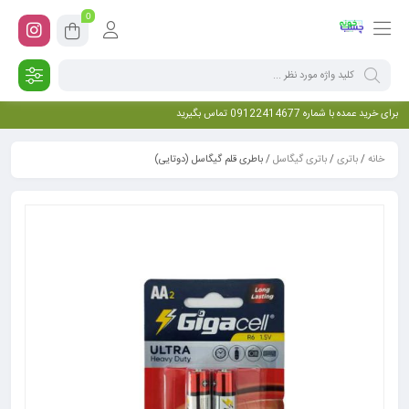
0
برای خرید عمده با شماره 09122414677 تماس بگیرید
خانه
/
باتری
/
باتری گیگاسل
/ باطری قلم گیگاسل (دوتایی)