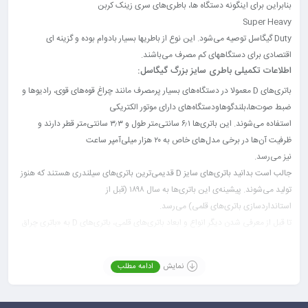
بنابراین برای اینگونه دستگاه ها، باطری‌های سری زینک کربن
Super Heavy
Duty گیگاسل توصیه می‌شود. این نوع از باطریها بسیار بادوام بوده و گزینه ای
اقتصادی برای دستگاههای کم مصرف می‌باشند.
اطلاعات تکمیلی باطری سایز بزرگ گیگاسل:
باتری‌های D معمولا در دستگاه‌های بسیار پرمصرف مانند چراغ قوه‌های قوی، رادیوها و
ضبط صوت‌ها،بلندگوهاودستگاه‌های دارای موتور الکتریکی
استفاده می‌شوند. این باتری‌ها ۶٫۱ سانتی‌متر طول و ۳٫۳ سانتی‌متر قطر دارند و
ظرفیت آن‌ها در برخی مدل‌های خاص به ۲۰ هزار میلی‌آمپر ساعت
نیز می‌رسد.
جالب است بدانید باتری‌های سایز D قدیمی‌ترین باتری‌های سیلندری هستند که هنوز
تولید می‌شوند. پیشینه‌ی این باتری‌ها به سال ۱۸۹۸ (قبل از
استانداردسازی باتری‌های قلمی) می‌رسد.
تا قبل از معرفی شدن دیگر انواع و ابعاد باتری‌های قلمی، باتری‌های D به «باتری چراق
قوه» مشهور بودند.
نمایش
ادامه مطلب