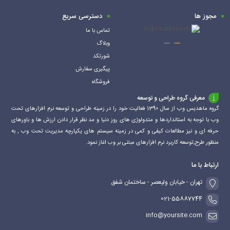
مجوز ها
دسترسی سریع
تماس با ما
وبلاگ
شورتکد
پیگیری سفارش
فروشگاه
معرفی گروه طراحی و توسعه
گروه ماهدیس وب از سال 1390 فعالیت خود را در زمینه طراحی و توسعه نرم افزارهای تحت
وب با توجه به استانداردها و متدولوژی های روز دنیا و مد نظر قرار دادن ارزش ها و باورهای
حرفه ای و نیز مطالعات کیفی و کمی در زمینه سیستم های یکپارچه مدیریت تحت وب , به
منظور طرح,توسعه کاربرد نرم افزارهای مبتنی بر وب اغاز نمود.
ارتباط با ما
تهران - خیابان ولیعصر - ساختمان شفق
021-55887744
info@yoursite.com