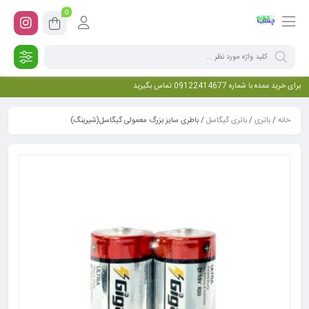
0
برای خرید عمده با شماره 09122414677 تماس بگیرید
خانه
/
باتری
/
باتری گیگاسل
/ باطری سایز بزرگ معمولی گیگاسل(شیرینگ)