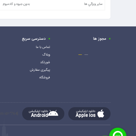
ساير ويژگي ها
بدون جیوه و کادمیوم
مجوز ها
دسترسی سریع
تماس با ما
وبلاگ
شورتکد
پیگیری سفارش
فروشگاه
دانلود اپلیکیشن
دانلود اپلیکیشن
[mc4wp_form id="764"]
Android
Apple ios