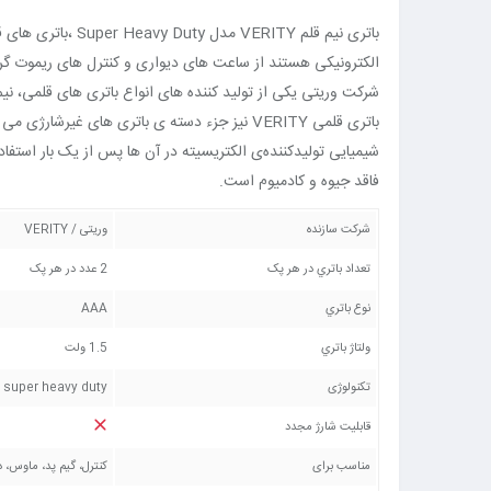
باتری نیم قلم VERITY مدل Super Heavy Duty ،باتری های قلمی، نیم قلمی و کتابی ‌سال‌ها است نیروبخش طیف وسیعی از لوازم
الکترونیکی هستند از ساعت‌ های دیواری و کنترل‌ های ریموت گ
شرکت وریتی یکی از تولید کننده های انواع باتری های قلمی، نیم
باتری قلمی VERITY نیز جزء دسته ‏ی باتری‌ های غیرشارژی می ‏باشد که به دلیل بازگشت‌ ناپذیر بودن واکنش
شیمیایی تولیدکننده‌ی الکتریسیته در آن ‌ها پس از یک بار استفا
فاقد جیوه و کادمیوم است.
شرکت سازنده
وریتی / VERITY
تعداد باتري در هر پک
2 عدد در هر پک
نوع باتري
AAA
ولتاژ باتري
1.5 ولت
تکنولوژی
super heavy duty
قابليت شارژ مجدد
مناسب برای
کنترل، گیم پد، ماوس، 