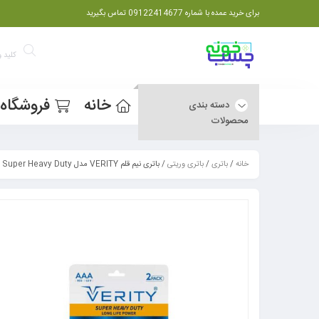
برای خرید عمده با شماره 09122414677 تماس بگیرید
خانه
فروشگاه
دسته بندی
محصولات
خانه
/
باتری
/
باتری وریتی
/ باتری نیم قلم VERITY مدل Super Heavy Duty