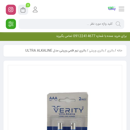
0
برای خرید عمده با شماره 09122414677 تماس بگیرید
خانه
/
باتری
/
باتری وریتی
/ باتری نیم قلمی وریتی مدل ULTRA ALKALINE