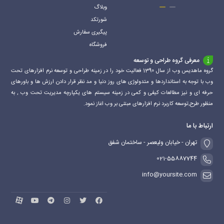
وبلاگ
شورتکد
پیگیری سفارش
فروشگاه
معرفی گروه طراحی و توسعه
گروه ماهدیس وب از سال 1390 فعالیت خود را در زمینه طراحی و توسعه نرم افزارهای تحت
وب با توجه به استانداردها و متدولوژی های روز دنیا و مد نظر قرار دادن ارزش ها و باورهای
حرفه ای و نیز مطالعات کیفی و کمی در زمینه سیستم های یکپارچه مدیریت تحت وب , به
منظور طرح,توسعه کاربرد نرم افزارهای مبتنی بر وب اغاز نمود.
ارتباط با ما
تهران - خیابان ولیعصر - ساختمان شفق
021-55887744
info@yoursite.com