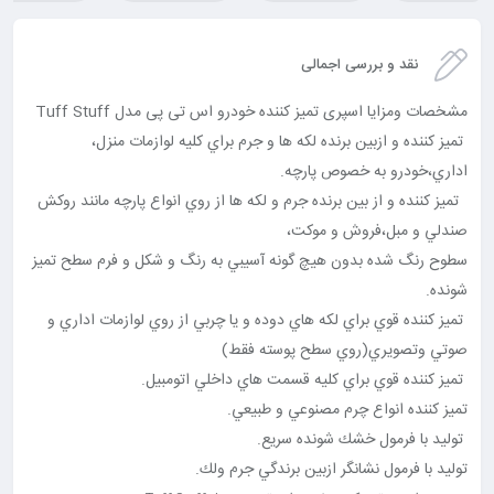
نقد و بررسی اجمالی
مشخصات ومزايا اسپری تمیز کننده خودرو اس تی پی مدل Tuff Stuff
تميز كننده و ازبين برنده لكه ها و جرم براي كليه لوازمات منزل،
اداري،خودرو به خصوص پارچه.
تميز كننده و از بين برنده جرم و لكه ها از روي انواع پارچه مانند روكش
صندلي و مبل،فروش و موكت،
سطوح رنگ شده بدون هيچ گونه آسيبي به رنگ و شكل و فرم سطح تميز
شونده.
تميز كننده قوي براي لكه هاي دوده و يا چربي از روي لوازمات اداري و
صوتي وتصويري(روي سطح پوسته فقط)
تميز كننده قوي براي كليه قسمت هاي داخلي اتومبيل.
تميز كننده انواع چرم مصنوعي و طبيعي.
توليد با فرمول خشك شونده سريع.
توليد با فرمول نشانگر ازبين برندگي جرم ولك.