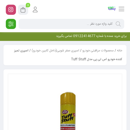
0
برای خرید عمده با شماره 09122414677 تماس بگیرید
خانه
/
محصولات مراقبتی خودرو
/
اسپری صفر شویی(داخل کابین خودرو)
/ اسپری تمیز
کننده خودرو اس تی پی مدل Tuff Stuff