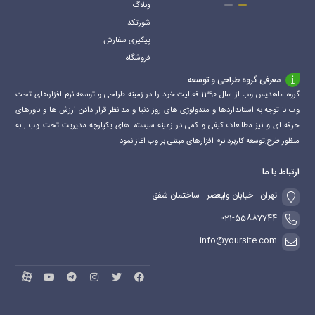
وبلاگ
شورتکد
پیگیری سفارش
فروشگاه
معرفی گروه طراحی و توسعه
گروه ماهدیس وب از سال 1390 فعالیت خود را در زمینه طراحی و توسعه نرم افزارهای تحت
وب با توجه به استانداردها و متدولوژی های روز دنیا و مد نظر قرار دادن ارزش ها و باورهای
حرفه ای و نیز مطالعات کیفی و کمی در زمینه سیستم های یکپارچه مدیریت تحت وب , به
منظور طرح,توسعه کاربرد نرم افزارهای مبتنی بر وب اغاز نمود.
ارتباط با ما
تهران - خیابان ولیعصر - ساختمان شفق
021-55887744
info@yoursite.com