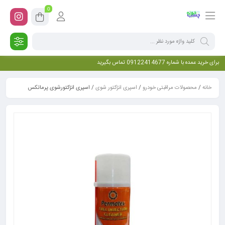
0
برای خرید عمده با شماره 09122414677 تماس بگیرید
خانه
/
محصولات مراقبتی خودرو
/
اسپری انژکتور شوی
/ اسپری انژکتورشوی پرماتکس