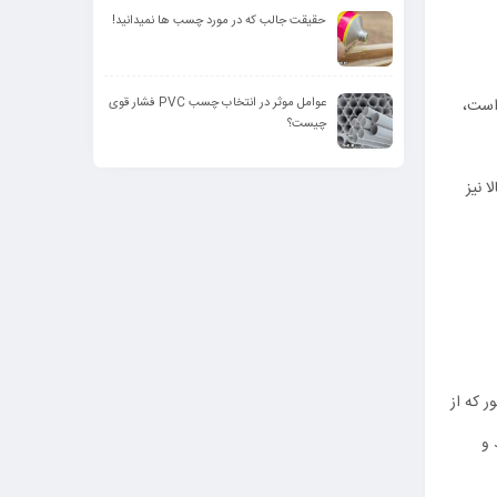
حقیقت جالب که در مورد چسب ها نمیدانید!
است،
عوامل موثر در انتخاب چسب PVC فشار قوی
چیست؟
 نیز
 که از
 و