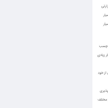
ارتی
ع چسب
ر زیادی
 از خود
پذیری
 مختلف