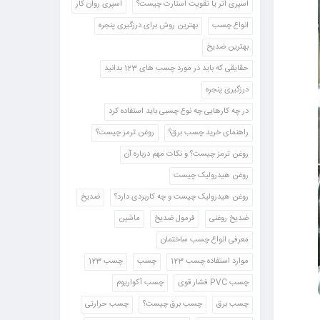
اسپری اتر یا تقویت استارت چیست؟
اسپری روان کار
انواع چسب
بهترین روش برای درزگیری پنجره
بهترین ضدیخ
حقایقی که باید در مورد چسب های 123 بدانید
درزگیری پنجره
در چه کارهایی چه نوع چسبی باید استفاده کرد
راهنمای خرید چسب برق؟
روغن ترمز چیست؟
روغن ترمز چیست؟ و نکات مهم درباره آن
روغن هیدرولیک چیست
روغن هیدرولیک چیست و چه کاربردی دارد؟
ضدیخ
ضدیخ روغنی
فرمول ضدیخ
ماشین
معرفی انواع چسب ساختمان
موارد استفاده چسب 123
چسب
چسب 123
چسب PVC فشار قوی
چسب آکواریوم
چسب برق
چسب برق چیست؟
چسب حرارتی