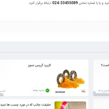
ید و یا با شماره تماس
33455089-024
ارتباط برقرار کنید.
 است؟
کاربرد گریس نسوز
ادامه مقاله
1آبان1402
1اردیبهشت1403
حقیقت جالب که در مورد چسب ها نمیدان