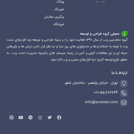
وبلاگ
شورتکد
پیگیری سفارش
فروشگاه
معرفی گروه طراحی و توسعه
گروه ماهدیس وب از سال 1390 فعالیت خود را در زمینه طراحی و توسعه نرم افزارهای تحت
وب با توجه به استانداردها و متدولوژی های روز دنیا و مد نظر قرار دادن ارزش ها و باورهای
حرفه ای و نیز مطالعات کیفی و کمی در زمینه سیستم های یکپارچه مدیریت تحت وب , به
منظور طرح,توسعه کاربرد نرم افزارهای مبتنی بر وب اغاز نمود.
ارتباط با ما
تهران - خیابان ولیعصر - ساختمان شفق
021-55887744
info@yoursite.com