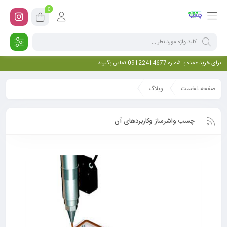
0
برای خرید عمده با شماره 09122414677 تماس بگیرید
صفحه نخست
وبلاگ
چسب واشرساز وکاربردهای آن