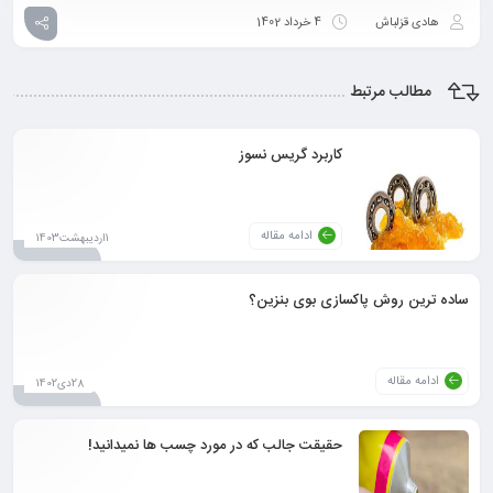
هادی قزلباش
4 خرداد 1402
مطالب مرتبط
کاربرد گریس نسوز
ادامه مقاله
1اردیبهشت1403
ساده ترین روش پاکسازی بوی بنزین؟
ادامه مقاله
28دی1402
حقیقت جالب که در مورد چسب ها نمیدانید!