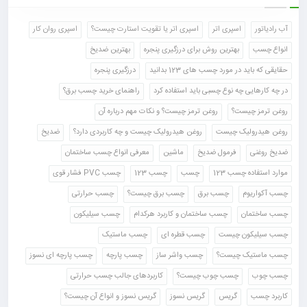
آب رادیاتور
اسپری اتر
اسپری اتر یا تقویت استارت چیست؟
اسپری روان کار
انواع چسب
بهترین روش برای درزگیری پنجره
بهترین ضدیخ
حقایقی که باید در مورد چسب های 123 بدانید
درزگیری پنجره
در چه کارهایی چه نوع چسبی باید استفاده کرد
راهنمای خرید چسب برق؟
روغن ترمز چیست؟
روغن ترمز چیست؟ و نکات مهم درباره آن
روغن هیدرولیک چیست
روغن هیدرولیک چیست و چه کاربردی دارد؟
ضدیخ
ضدیخ روغنی
فرمول ضدیخ
ماشین
معرفی انواع چسب ساختمان
موارد استفاده چسب 123
چسب
چسب 123
چسب PVC فشار قوی
چسب آکواریوم
چسب برق
چسب برق چیست؟
چسب حرارتی
چسب ساختمان
چسب ساختمان و کاربرد هرکدام
چسب سیلیکون
چسب سیلیکون چیست
چسب قطره ای
چسب ماستیک
چسب ماستیک چیست؟
چسب واشر ساز
چسب پارچه
چسب پارچه ای نسوز
چسب چوب
چسب چوب چیست؟
کاربردهای جالب چسب حرارتی
کاربرد چسب
گریس
گریس نسوز
گریس نسوز و انواع آن چیست؟