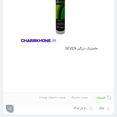
ماستیک درزگیر SEVEN
چسب ماستیک
چسب ماستیک چیست
کلیدواژه :
Zhr
21 آذر 1402