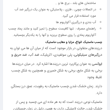
ساختمان های بلند ، برج ها و …
در اتصالات چوبی ، فلزی ، پلاستیکی به عنوان یک درزگیر ضد آب
مورد استفاده قرار می گیرد.
آب بندی و درزگیری آکواریوم ها
راهنمای مصرف : تنها کافیست سطوح را تمیز کنید و مانند پماد چسب
آکواریوم پمادی را روی سطوح بریزید و آنها را به یکدیگر بچسبانید.
چسب ماستیک انواع، مزایا و معایب ماستیک
درزبندهای متفاوتی در بازار موجود است که از میان آن ها می توان به
درزگیرهای سیلیکونی
، پلی سولفیدی، اکریلیک،
ضد آب
،
ضد حریق و
اپوکسی
به عنوان پرکاربرد ترین درزبندها اشاره کرد. در میان درزبندها
برخی به شکل مایع، برخی به شکل خمیری و همچنین به شکل چسب
غلیظ وجود
دارند. زمان خشک شدن چسب ماستیک به رطوبت، عمق درز بستگی
دارد.
ماستیک نوعی درزبند است که به هر ماده ای می چسبد و پس از
خشک شدن حالت لاستیکی دارد، به همین دلیل در زمان چسباندن