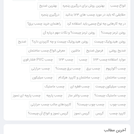
انواع چسب
بهترین روش برای درزگیری پنجره
بهترین ضدیخ
حقایقی که باید در مورد چسب های 123 بدانید
درزگیری پنجره
در چه کارهایی چه نوع چسبی باید استفاده کرد
راهنمای خرید چسب برق؟
روغن ترمز چیست؟
روغن ترمز چیست؟ و نکات مهم درباره آن
روغن هیدرولیک چیست
روغن هیدرولیک چیست و چه کاربردی دارد؟
ضدیخ
ضدیخ روغنی
فرمول ضدیخ
ماشین
معرفی انواع چسب ساختمان
موارد استفاده چسب 123
چسب
چسب 123
چسب PVC فشار قوی
چسب آکواریوم
چسب برق
چسب برق چیست؟
چسب حرارتی
چسب ساختمان
چسب ساختمان و کاربرد هرکدام
چسب سیلیکون
چسب سیلیکون چیست
چسب قطره ای
چسب ماستیک
چسب ماستیک چیست؟
چسب واشر ساز
چسب پارچه
چسب پارچه ای نسوز
چسب چوب
چسب چوب چیست؟
کاربردهای جالب چسب حرارتی
کاربرد چسب
گریس
گریس نسوز
گریس نسوز و انواع آن چیست؟
آخرین مطالب