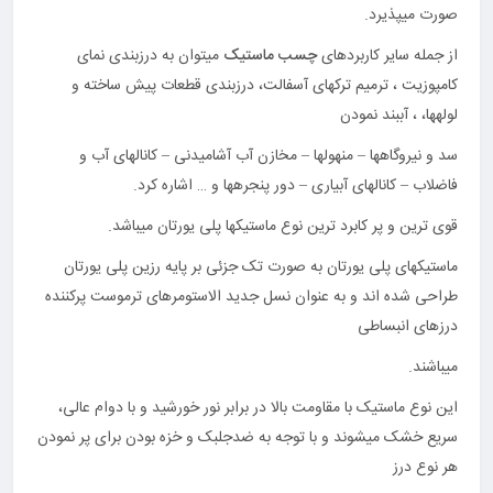
صورت می‎پذیرد.
از جمله سایر کاربردهای
چسب ماستیک
میتوان به درزبندی نمای
کامپوزیت ، ترمیم ترکهای آسفالت، درزبندی قطعات پیش ساخته و
لوله‎ها، ، آببند نمودن
سد و نیروگاه‎ها – منهول‎ها – مخازن آب آشامیدنی – کانال‎های آب و
فاضلاب – کانالهای آبیاری – دور پنجره‎ها و … اشاره کرد.
قوی ترین و پر کابرد ترین نوع ماستیک‎ها پلی یورتان می‎باشد.
ماستیک‎های پلی یورتان به صورت تک جزئی بر پایه رزین پلی یورتان
طراحی شده اند و به عنوان نسل جدید الاستومرهای ترموست پرکننده
درزهای انبساطی
می‎باشند.
این نوع ماستیک با مقاومت بالا در برابر نور خورشید و با دوام عالی،
سریع خشک می‎شوند و با توجه به ضدجلبک و خزه بودن برای پر نمودن
هر نوع درز