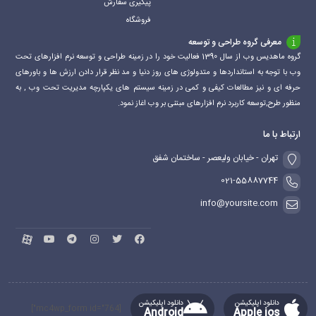
پیگیری سفارش
فروشگاه
معرفی گروه طراحی و توسعه
گروه ماهدیس وب از سال 1390 فعالیت خود را در زمینه طراحی و توسعه نرم افزارهای تحت
وب با توجه به استانداردها و متدولوژی های روز دنیا و مد نظر قرار دادن ارزش ها و باورهای
حرفه ای و نیز مطالعات کیفی و کمی در زمینه سیستم های یکپارچه مدیریت تحت وب , به
منظور طرح,توسعه کاربرد نرم افزارهای مبتنی بر وب اغاز نمود.
ارتباط با ما
تهران - خیابان ولیعصر - ساختمان شفق
021-55887744
info@yoursite.com
دانلود اپلیکیشن
دانلود اپلیکیشن
[mc4wp_form id="764"]
Android
Apple ios