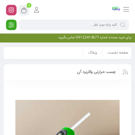
0
برای خرید عمده با شماره 09122414677 تماس بگیرید
صفحه نخست
وبلاگ
چسب حرارتی وکاربرد آن