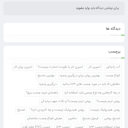
برای نوشتن دیدگاه باید
وارد بشوید
.
دیدگاه ها
برچسب
آب رادیاتور
اسپری اتر
اسپری اتر یا تقویت استارت چیست؟
اسپری روان کار
انواع چسب
بهترین روش برای درزگیری پنجره
بهترین ضدیخ
حقایقی که باید در مورد چسب های 123 بدانید
درزگیری پنجره
در چه کارهایی چه نوع چسبی باید استفاده کرد
راهنمای خرید چسب برق؟
روغن ترمز چیست؟
روغن ترمز چیست؟ و نکات مهم درباره آن
روغن هیدرولیک چیست
روغن هیدرولیک چیست و چه کاربردی دارد؟
ضدیخ
ضدیخ روغنی
فرمول ضدیخ
ماشین
معرفی انواع چسب ساختمان
موارد استفاده چسب 123
چسب
چسب 123
چسب PVC فشار قوی