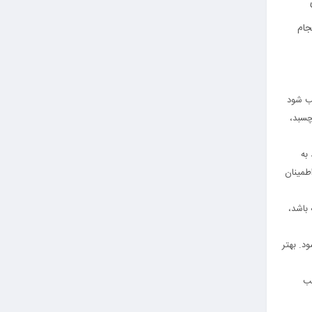
جام
صب شود
چسبد،
به
طمینان
ود داشته باشد،
د. بهتر
سب