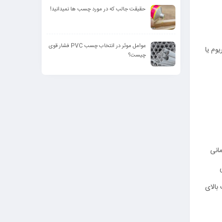
حقیقت جالب که در مورد چسب ها نمیدانید!
عوامل موثر در انتخاب چسب PVC فشار قوی
وم یا
چیست؟
انی
بالای