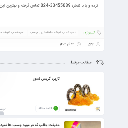
کرده و یا با شماره
33455089-024
تماس گرفته و بهترین این
نحوه نصب شیشه ساختمانی با چسب
نحوه نصب شیشه ساخ
کلیدواژه :
Zhr
12 آذر 1402
مطالب مرتبط
کاربرد گریس نسوز
ادامه مقاله
1اردیبهشت1403
حقیقت جالب که در مورد چسب ها نمیدان