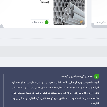
چیست؟
ادامه مقاله
23آذر1402
معرفی گروه طراحی و توسعه
گروه ماهدیس وب از سال 1390 فعالیت خود را در زمینه طراحی و توسعه نرم
افزارهای تحت وب با توجه به استانداردها و متدولوژی های روز دنیا و مد نظر قرار
دادن ارزش ها و باورهای حرفه ای و نیز مطالعات کیفی و کمی در زمینه سیستم های
یکپارچه مدیریت تحت وب , به منظور طرح,توسعه کاربرد نرم افزارهای مبتنی بر وب
اغاز نمود.