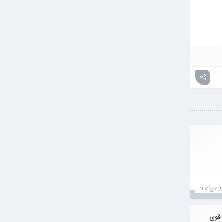
28دی1402
 چسب PVC فشار قوی