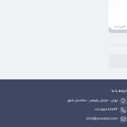
22آذر1402
ارتباط با ما
تهران - خیابان ولیعصر - ساختمان شفق
021-55887744
info@yoursite.com