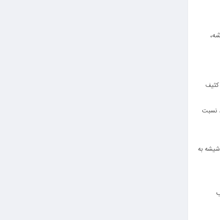
شه،
 کثیف
د نسبت
ن صورت شیشه به
ب