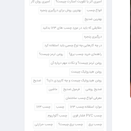
اسپری اتر یا تقویت استارت چیست؟
اسپری روان کار
انواع چسب
بهترین روش برای درزگیری پنجره
بهترین ضدیخ
حقایقی که باید در مورد چسب های 123 بدانید
درزگیری پنجره
در چه کارهایی چه نوع چسبی باید استفاده کرد
راهنمای خرید چسب برق؟
روغن ترمز چیست؟
روغن ترمز چیست؟ و نکات مهم درباره آن
روغن هیدرولیک چیست
روغن هیدرولیک چیست و چه کاربردی دارد؟
ضدیخ
ضدیخ روغنی
فرمول ضدیخ
ماشین
معرفی انواع چسب ساختمان
موارد استفاده چسب 123
چسب
چسب 123
چسب PVC فشار قوی
چسب آکواریوم
چسب برق
چسب برق چیست؟
چسب حرارتی