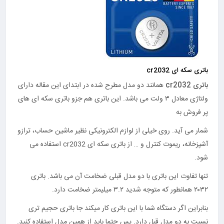
باتری سکه ای cr2032
باتری cr2032
همانند دو مدل مطرح شده در ابتدای این مقاله دارای
ولتاژی معادل ۳ ولت می باشد. این باتری هم جزو باتری سکه ای های
پر فروش به
شمار می آید. روی خیلی از لوازم الکترونیکی نظیر ماشین حساب، ترازو
آشپزخانه، ریموت کنترل و … از باتری سکه ای cr2032 استفاده می
شود.
تنها تفاوت این باتری با دو مدل قبلی ضخامت آن می باشد. باتری
۲۰۳۲ همانطور که متوجه شدید ۳.۲ میلیمتر ضخامت دارد.
بنابراین اگر دستگاه شما با این باتری کار میکند جا باتری حجیم تری
نسبت به دو مدل قبل دارد. پس حتما باید از همین مدل استفاده کنید.