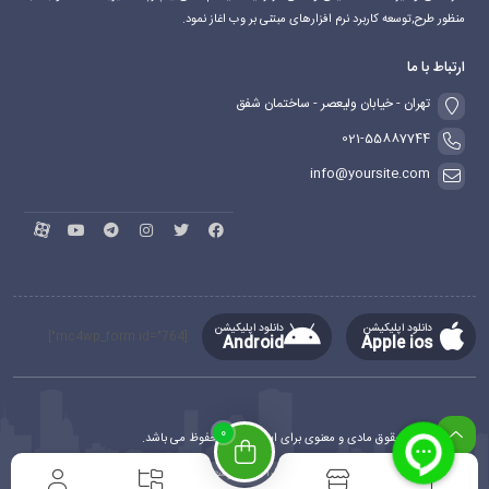
منظور طرح,توسعه کاربرد نرم افزارهای مبتنی بر وب اغاز نمود.
ارتباط با ما
تهران - خیابان ولیعصر - ساختمان شفق
021-55887744
info@yoursite.com
دانلود اپلیکیشن
دانلود اپلیکیشن
[mc4wp_form id="764"]
Android
Apple ios
0
کلیه حقوق مادی و معنوی برای این سایت محفوظ می باشد.
طراحی و توسعه
ماهدیس وب