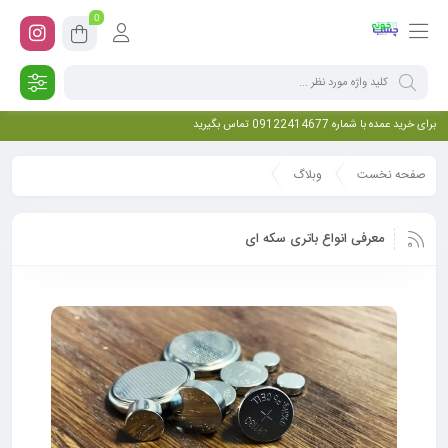
0
برای خرید عمده با شماره 09122414677 تماس بگیرید
صفحه نخست
وبلاگ
معرفی انواع باتری سکه ای