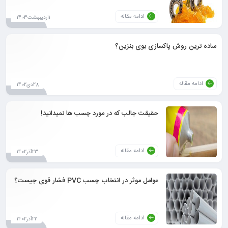
ادامه مقاله
1اردیبهشت1403
ساده ترین روش پاکسازی بوی بنزین؟
ادامه مقاله
28دی1402
حقیقت جالب که در مورد چسب ها نمیدانید!
ادامه مقاله
23آذر1402
عوامل موثر در انتخاب چسب PVC فشار قوی چیست؟
ادامه مقاله
22آذر1402