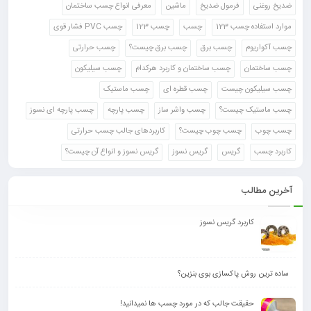
ضدیخ روغنی
فرمول ضدیخ
ماشین
معرفی انواع چسب ساختمان
موارد استفاده چسب 123
چسب
چسب 123
چسب PVC فشار قوی
چسب آکواریوم
چسب برق
چسب برق چیست؟
چسب حرارتی
چسب ساختمان
چسب ساختمان و کاربرد هرکدام
چسب سیلیکون
چسب سیلیکون چیست
چسب قطره ای
چسب ماستیک
چسب ماستیک چیست؟
چسب واشر ساز
چسب پارچه
چسب پارچه ای نسوز
چسب چوب
چسب چوب چیست؟
کاربردهای جالب چسب حرارتی
کاربرد چسب
گریس
گریس نسوز
گریس نسوز و انواع آن چیست؟
آخرین مطالب
کاربرد گریس نسوز
ساده ترین روش پاکسازی بوی بنزین؟
حقیقت جالب که در مورد چسب ها نمیدانید!