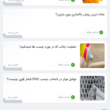
ادامه مقاله
1اردیبهشت1403
ساده ترین روش پاکسازی بوی بنزین؟
ادامه مقاله
28دی1402
حقیقت جالب که در مورد چسب ها نمیدانید!
ادامه مقاله
23آذر1402
عوامل موثر در انتخاب چسب PVC فشار قوی چیست؟
ادامه مقاله
22آذر1402