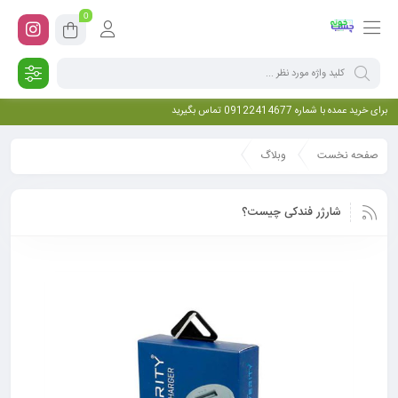
0
برای خرید عمده با شماره 09122414677 تماس بگیرید
صفحه نخست
وبلاگ
شارژر فندکی چیست؟