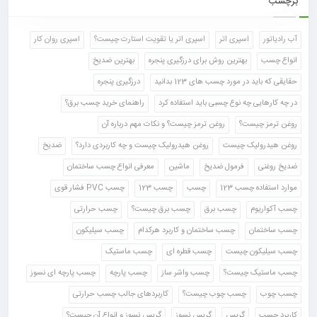
برچسب
آب رادیاتور
اسپری اتر
اسپری اتر یا تقویت استارت چیست؟
اسپری روان کار
انواع چسب
بهترین روش برای درزگیری پنجره
بهترین ضدیخ
حقایقی که باید در مورد چسب های 123 بدانید
درزگیری پنجره
در چه کارهایی چه نوع چسبی باید استفاده کرد
راهنمای خرید چسب برق؟
روغن ترمز چیست؟
روغن ترمز چیست؟ و نکات مهم درباره آن
روغن هیدرولیک چیست
روغن هیدرولیک چیست و چه کاربردی دارد؟
ضدیخ
ضدیخ روغنی
فرمول ضدیخ
ماشین
معرفی انواع چسب ساختمان
موارد استفاده چسب 123
چسب
چسب 123
چسب PVC فشار قوی
چسب آکواریوم
چسب برق
چسب برق چیست؟
چسب حرارتی
چسب ساختمان
چسب ساختمان و کاربرد هرکدام
چسب سیلیکون
چسب سیلیکون چیست
چسب قطره ای
چسب ماستیک
چسب ماستیک چیست؟
چسب واشر ساز
چسب پارچه
چسب پارچه ای نسوز
چسب چوب
چسب چوب چیست؟
کاربردهای جالب چسب حرارتی
کاربرد چسب
گریس
گریس نسوز
گریس نسوز و انواع آن چیست؟