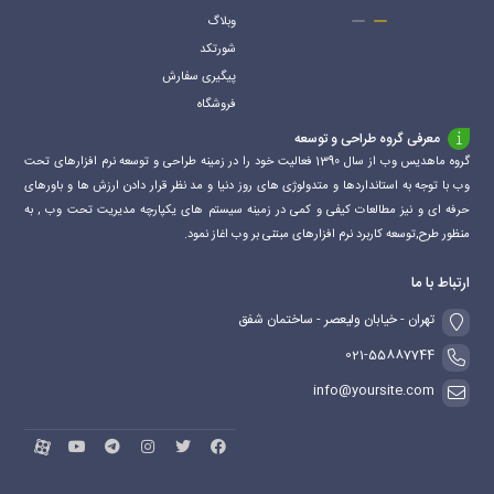
وبلاگ
شورتکد
پیگیری سفارش
فروشگاه
معرفی گروه طراحی و توسعه
گروه ماهدیس وب از سال 1390 فعالیت خود را در زمینه طراحی و توسعه نرم افزارهای تحت
وب با توجه به استانداردها و متدولوژی های روز دنیا و مد نظر قرار دادن ارزش ها و باورهای
حرفه ای و نیز مطالعات کیفی و کمی در زمینه سیستم های یکپارچه مدیریت تحت وب , به
منظور طرح,توسعه کاربرد نرم افزارهای مبتنی بر وب اغاز نمود.
ارتباط با ما
تهران - خیابان ولیعصر - ساختمان شفق
021-55887744
info@yoursite.com