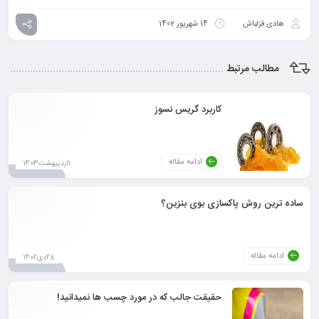
هادی قزلباش
14 شهریور 1402
مطالب مرتبط
کاربرد گریس نسوز
ادامه مقاله
1اردیبهشت1403
ساده ترین روش پاکسازی بوی بنزین؟
ادامه مقاله
28دی1402
حقیقت جالب که در مورد چسب ها نمیدانید!