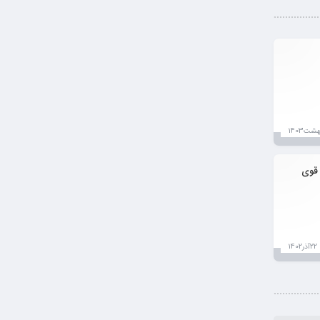
 چسب PVC فشار قوی
22آذر1402