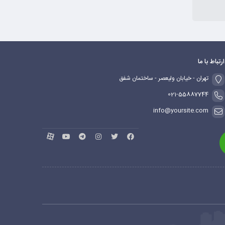
ارتباط با ما
تهران - خیابان ولیعصر - ساختمان شفق
021-55887744
info@yoursite.com