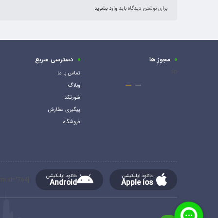
برای نوشتن دیدگاه باید
وارد بشوید
.
مجوز ها
دسترسی سریع
تماس با ما
وبلاگ
شورتکد
پیگیری سفارش
فروشگاه
دانلود اپلیکیشن
دانلود اپلیکیشن
[mc4wp_form id="764"]
Android
Apple ios