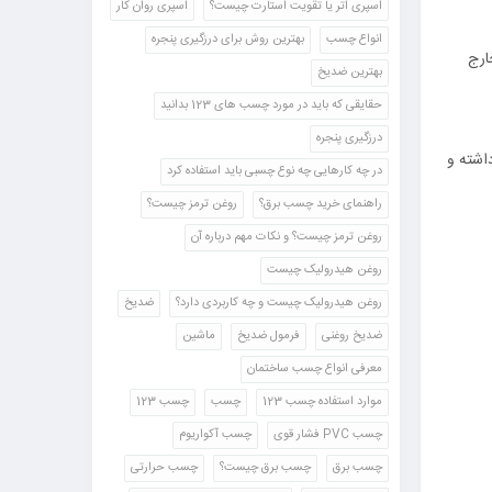
اسپری اتر یا تقویت استارت چیست؟
اسپری روان کار
انواع چسب
بهترین روش برای درزگیری پنجره
ارج
بهترین ضدیخ
حقایقی که باید در مورد چسب های 123 بدانید
درزگیری پنجره
اشته و
در چه کارهایی چه نوع چسبی باید استفاده کرد
راهنمای خرید چسب برق؟
روغن ترمز چیست؟
روغن ترمز چیست؟ و نکات مهم درباره آن
روغن هیدرولیک چیست
روغن هیدرولیک چیست و چه کاربردی دارد؟
ضدیخ
ضدیخ روغنی
فرمول ضدیخ
ماشین
معرفی انواع چسب ساختمان
موارد استفاده چسب 123
چسب
چسب 123
چسب PVC فشار قوی
چسب آکواریوم
چسب برق
چسب برق چیست؟
چسب حرارتی