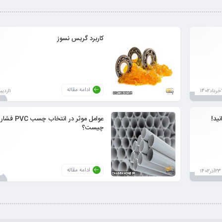
کاربرد گریس نسوز
ادامه مقاله
140
1اردیبهشت1403
ید!
عوامل موثر در انتخاب
چیست؟
ادامه مقاله
23آذر1402