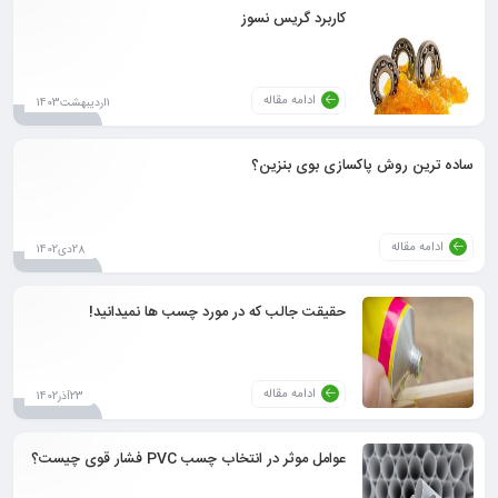
کاربرد گریس نسوز
ادامه مقاله
1اردیبهشت1403
ساده ترین روش پاکسازی بوی بنزین؟
ادامه مقاله
28دی1402
حقیقت جالب که در مورد چسب ها نمیدانید!
ادامه مقاله
23آذر1402
عوامل موثر در انتخاب چسب PVC فشار قوی چیست؟