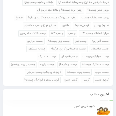
در چه کارهایی چه نوع چسبی باید استفاده کرد
راهنمای خرید چسب برق؟
روغن ترمز چیست؟
روغن ترمز چیست؟ و نکات مهم درباره آن
روغن هیدرولیک چیست
روغن هیدرولیک چیست و چه کاربردی دارد؟
ضدیخ
ضدیخ روغنی
فرمول ضدیخ
ماشین
معرفی انواع چسب ساختمان
موارد استفاده چسب 123
چسب
چسب 123
چسب PVC فشار قوی
چسب آکواریوم
چسب برق
چسب برق چیست؟
چسب حرارتی
چسب ساختمان
چسب ساختمان و کاربرد هرکدام
چسب سیلیکون
چسب سیلیکون چیست
چسب قطره ای
چسب ماستیک
چسب ماستیک چیست؟
چسب واشر ساز
چسب پارچه
چسب پارچه ای نسوز
چسب چوب
چسب چوب چیست؟
کاربردهای جالب چسب حرارتی
کاربرد چسب
گریس
گریس نسوز
گریس نسوز و انواع آن چیست؟
آخرین مطالب
کاربرد گریس نسوز