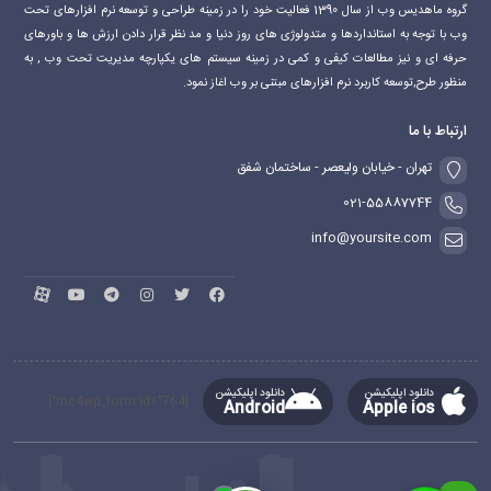
گروه ماهدیس وب از سال 1390 فعالیت خود را در زمینه طراحی و توسعه نرم افزارهای تحت
وب با توجه به استانداردها و متدولوژی های روز دنیا و مد نظر قرار دادن ارزش ها و باورهای
حرفه ای و نیز مطالعات کیفی و کمی در زمینه سیستم های یکپارچه مدیریت تحت وب , به
منظور طرح,توسعه کاربرد نرم افزارهای مبتنی بر وب اغاز نمود.
ارتباط با ما
تهران - خیابان ولیعصر - ساختمان شفق
021-55887744
info@yoursite.com
دانلود اپلیکیشن
دانلود اپلیکیشن
[mc4wp_form id="764"]
Android
Apple ios