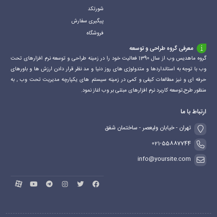
شورتکد
پیگیری سفارش
فروشگاه
معرفی گروه طراحی و توسعه
گروه ماهدیس وب از سال 1390 فعالیت خود را در زمینه طراحی و توسعه نرم افزارهای تحت
وب با توجه به استانداردها و متدولوژی های روز دنیا و مد نظر قرار دادن ارزش ها و باورهای
حرفه ای و نیز مطالعات کیفی و کمی در زمینه سیستم های یکپارچه مدیریت تحت وب , به
منظور طرح,توسعه کاربرد نرم افزارهای مبتنی بر وب اغاز نمود.
ارتباط با ما
تهران - خیابان ولیعصر - ساختمان شفق
021-55887744
info@yoursite.com