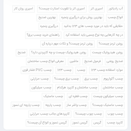
آب رادیاتور
اسپری اتر
اسپری اتر یا تقویت استارت چیست؟
اسپری روان کار
انواع چسب
بهترین روش برای درزگیری پنجره
بهترین ضدیخ
حقایقی که باید در مورد چسب های 123 بدانید
درزگیری پنجره
در چه کارهایی چه نوع چسبی باید استفاده کرد
راهنمای خرید چسب برق؟
روغن ترمز چیست؟
روغن ترمز چیست؟ و نکات مهم درباره آن
روغن هیدرولیک چیست
روغن هیدرولیک چیست و چه کاربردی دارد؟
ضدیخ
ضدیخ روغنی
فرمول ضدیخ
ماشین
معرفی انواع چسب ساختمان
موارد استفاده چسب 123
چسب
چسب 123
چسب PVC فشار قوی
چسب آکواریوم
چسب برق
چسب برق چیست؟
چسب حرارتی
چسب ساختمان
چسب ساختمان و کاربرد هرکدام
چسب سیلیکون
چسب سیلیکون چیست
چسب قطره ای
چسب ماستیک
چسب ماستیک چیست؟
چسب واشر ساز
چسب پارچه
چسب پارچه ای نسوز
چسب چوب
چسب چوب چیست؟
کاربردهای جالب چسب حرارتی
کاربرد چسب
گریس
گریس نسوز
گریس نسوز و انواع آن چیست؟