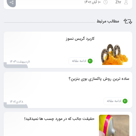
Zhr
10 آبان 1402
مطالب مرتبط
کاربرد گریس نسوز
ادامه مقاله
1اردیبهشت1403
ساده ترین روش پاکسازی بوی بنزین؟
ادامه مقاله
28دی1402
حقیقت جالب که در مورد چسب ها نمیدانید!