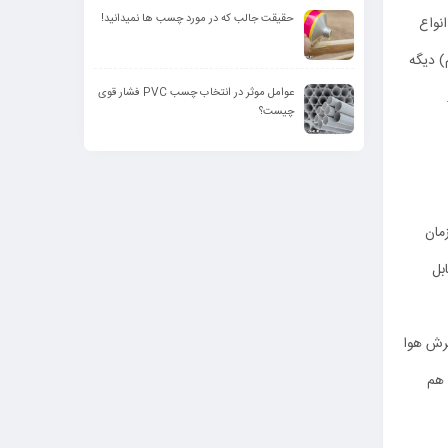
حقیقت جالب که در مورد چسب ها نمیدانید!
نواع
) دیگه
عوامل موثر در انتخاب چسب PVC فشار قوی
چیست؟
مان
بل
یرش هوا
 هم