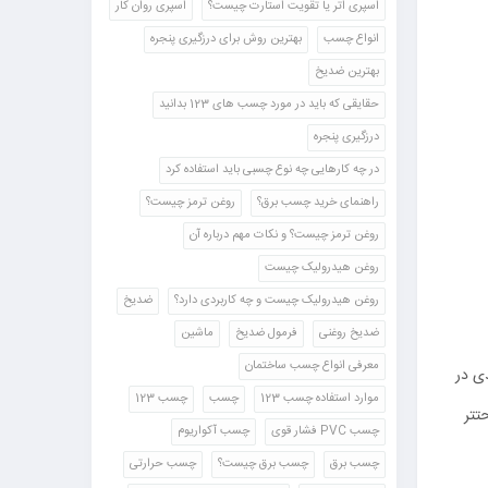
اسپری اتر یا تقویت استارت چیست؟
اسپری روان کار
انواع چسب
بهترین روش برای درزگیری پنجره
بهترین ضدیخ
حقایقی که باید در مورد چسب های 123 بدانید
درزگیری پنجره
در چه کارهایی چه نوع چسبی باید استفاده کرد
راهنمای خرید چسب برق؟
روغن ترمز چیست؟
روغن ترمز چیست؟ و نکات مهم درباره آن
روغن هیدرولیک چیست
روغن هیدرولیک چیست و چه کاربردی دارد؟
ضدیخ
ضدیخ روغنی
فرمول ضدیخ
ماشین
معرفی انواع چسب ساختمان
ی در
موارد استفاده چسب 123
چسب
چسب 123
تتر
چسب PVC فشار قوی
چسب آکواریوم
چسب برق
چسب برق چیست؟
چسب حرارتی