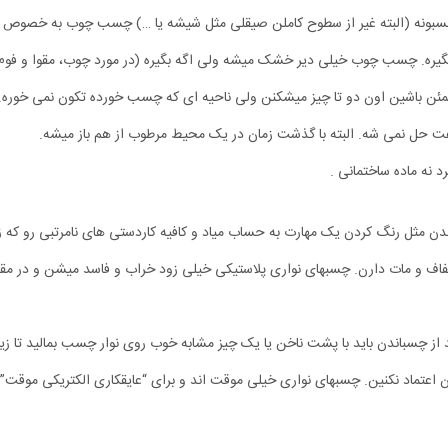
بونه (البته غیر از سطوح کاملن صیقلی مثل شیشه یا …) چسب چوب به خصوص ا
یگیره. چسب چوب خیلی دیر خشک میشه ولی اگه بگیره (در مورد چوب، مقوا و فوم
مئن باشین اون دو تا چیز میشکنن ولی ناحیه ای که چسب خورده تکون نمی خوره.
ل نمی شه. البته با گذشت زمان در یک محیط مرطوب از هم باز میشه.
 نه ماده ساختمانی .
ندن مثل رنگ کردن یک مهارت به حساب میاد و کافیه کاردستی های نامرتبی رو که ز
فاف و مات دارن. چسبهای نواری پلاستیکی خیلی زود خراب و فاسد میشن و در مقا
د از چسباندن باید با پشت ناخن یا یک چیز مشابه خوب روی نوار چسب بمالید تا ز
ن اعتماد نکنین. چسبهای نواری خیلی موقت اند و برای “عایقکاری الکتریکی موقت”