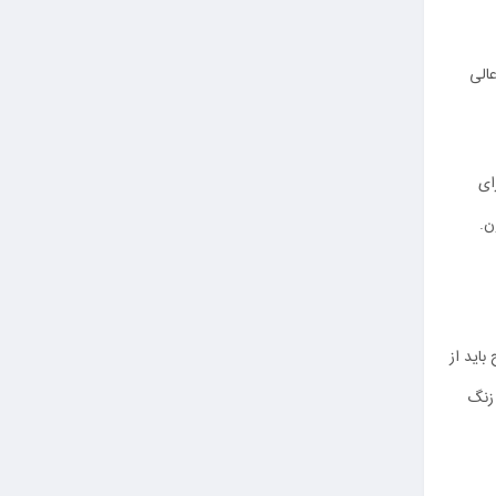
الی
ای
ن.
باید از
 زنگ