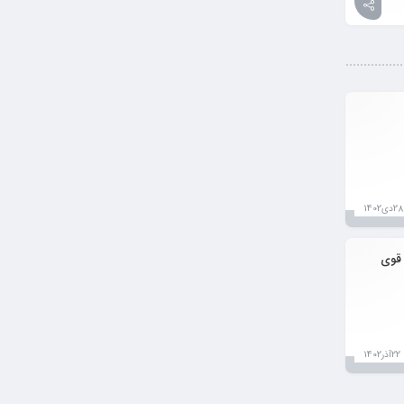
28دی1402
 چسب PVC فشار قوی
22آذر1402