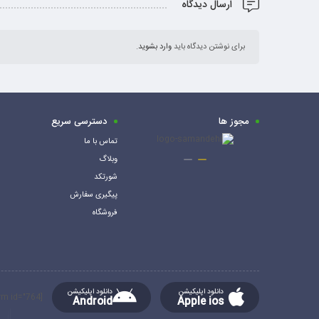
ارسال دیدگاه
برای نوشتن دیدگاه باید
وارد بشوید
.
مجوز ها
دسترسی سریع
تماس با ما
وبلاگ
شورتکد
پیگیری سفارش
فروشگاه
دانلود اپلیکیشن
دانلود اپلیکیشن
[mc4wp_form id="764"]
Android
Apple ios