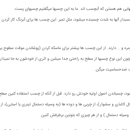
بهایی هم هستن که آبچسب اند. ما به این چسبها میگفتیم چسبهای پست.
ار آنها به شدت چسبنده میشود، مثل تمبر. این چسب ها برای آبرنگ کار کردن ع
مره و … دارند. از این چسب ها بیشتر برای ماسکه کردن (پوشاندن موقت سطوح بر
چون این نوع چسبها از سطح به راحتی جدا میشن و اثری از خودشون به جا نمیذار
ب ضدحساسیت میگن.
شود، چسباندن اصول اولیه خودش رو دارد. قبل از آنکه از چسب استفاده کنین سطح 
 کاغذی و سشوار)، از چربی ها و دوده ها (به وسیله دستمال تینری یا استنی)، از
 وسیله دستمال ) و از هر چیزی که بتونین برطرفش کنین.