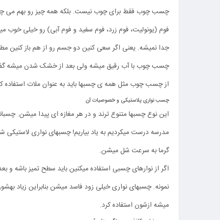
چسب چوب فقط برای چوب نیست. بلکه همه چیز رو بهم می چس
فوم (یونولیت، فوم زرد، فوم سفید و فوم آبی) رو خیلی خوب م
جدا نمیشه. یعنی اگر سعی کنین دو جسم رو از هم باز کنین مط
چسب چوب با آب رقیق میشه ولی بعد از خشک شدن میشه گفت ح
از چسب چوب مثل همه ی چسبها باید به عنوان ملات استفاده کرد
چسب نواری پلاستیکی و خصوصیات آن
این نوع چسبها متنوع ترند و در هر مغازه ای پیدا میشن. چسبا
مدرسه درست میکردیم به یاد بیاریم! چسبهای نواری لاستیکی ش
گرما به سرعت شل میشن.
اگر از نوارهای چسبی استفاده میکنین باید سطح تمیز باشه و بع
نمونه. چسبهای نواری خیلی زود فاسد میشن بنابراین زیاد بهشو
میشه ازشون استفاده کرد.