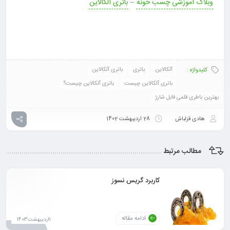
وبلاگ آموزشی چسب خونه
–
باتری آلکالاین
آلکالاین
باتری
باتری آلکالاین
کلیدواژه :
باتری آلکالاین چیست
باتری آلکالاین چیست؟
بهترین باطری قلمی قابل شارژ
هادی قزلباش
28 اردیبهشت 1402
مطالب مرتبط
کاربرد گریس نسوز
ادامه مقاله
1اردیبهشت1403