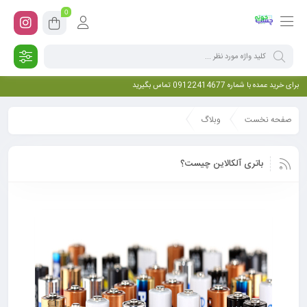
0
برای خرید عمده با شماره 09122414677 تماس بگیرید
صفحه نخست
وبلاگ
باتری آلکالاین چیست؟