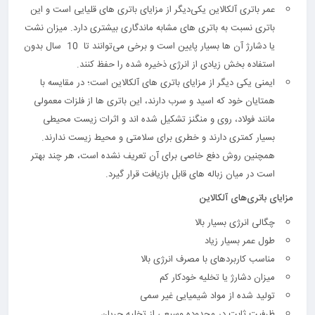
عمر باتری آلکالاین یکی‌دیگر از مزایای باتری های قلیایی است و این
باتری نسبت به باتری های مشابه ماندگاری بیشتری دارد. میزان نشت
یا دشارژ آن ها بسیار پایین است و برخی می‌توانند تا 10 سال بدون
استفاده بخش زیادی از انرژی ذخیره شده را حفظ کنند.
ایمنی یکی دیگر از مزایای باتری های آلکالاین است؛ در مقایسه با
همتایان خود که اسید و سرب دارند، این باتری ها از فلزات معمولی
مانند فولاد، روی و منگنز تشکیل شده اند و اثرات زیست محیطی
بسیار کمتری دارند و خطری برای سلامتی و محیط زیست ندارند.
همچنین روش دفع خاصی برای آن تعریف نشده است، هر چند بهتر
است در میان زباله های قابل بازیافت قرار گیرد.
مزایای باتری‌های آلکالاین
چگالی انرژی بسیار بالا
طول عمر بسیار زیاد
مناسب کاربردهای با مصرف انرژی بالا
میزان دشارژ یا تخلیه خودکار کم
تولید شده از مواد شیمیایی غیر سمی
ظرفیت ثابت در محدوده وسیعی از تخلیه جریان