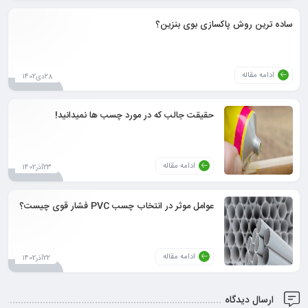
ساده ترین روش پاکسازی بوی بنزین؟
ادامه مقاله
28دی1402
حقیقت جالب که در مورد چسب ها نمیدانید!
ادامه مقاله
23آذر1402
عوامل موثر در انتخاب چسب PVC فشار قوی چیست؟
ادامه مقاله
22آذر1402
ارسال دیدگاه