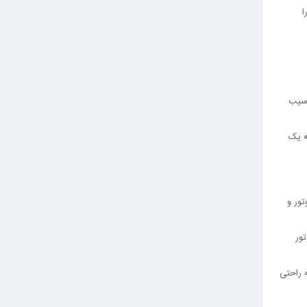
ا
آسیب
ه یک
وتور و
ور
 راحتی