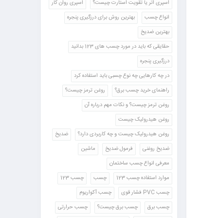
اسپری اتر یا تقویت استارت چیست؟
اسپری روان کار
انواع چسب
بهترین روش برای درزگیری پنجره
بهترین ضدیخ
حقایقی که باید در مورد چسب های 123 بدانید
درزگیری پنجره
در چه کارهایی چه نوع چسبی باید استفاده کرد
راهنمای خرید چسب برق؟
روغن ترمز چیست؟
روغن ترمز چیست؟ و نکات مهم درباره آن
روغن هیدرولیک چیست
روغن هیدرولیک چیست و چه کاربردی دارد؟
ضدیخ
ضدیخ روغنی
فرمول ضدیخ
ماشین
معرفی انواع چسب ساختمان
موارد استفاده چسب 123
چسب
چسب 123
چسب PVC فشار قوی
چسب آکواریوم
چسب برق
چسب برق چیست؟
چسب حرارتی