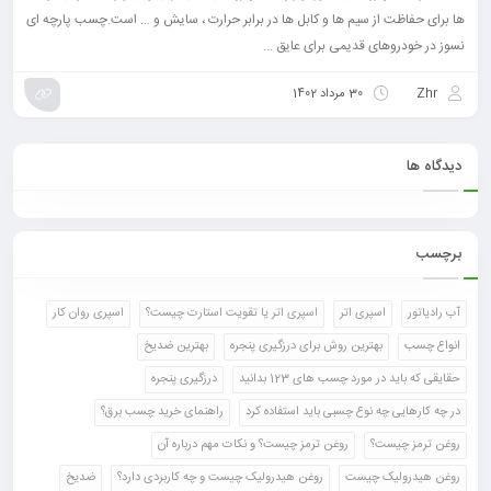
ها برای حفاظت از سیم ها و کابل ها در برابر حرارت ، سایش و … است.چسب پارچه ای
نسوز در خودروهای قدیمی برای عایق ...
Zhr
30 مرداد 1402
دیدگاه ها
برچسب
آب رادیاتور
اسپری اتر
اسپری اتر یا تقویت استارت چیست؟
اسپری روان کار
انواع چسب
بهترین روش برای درزگیری پنجره
بهترین ضدیخ
حقایقی که باید در مورد چسب های 123 بدانید
درزگیری پنجره
در چه کارهایی چه نوع چسبی باید استفاده کرد
راهنمای خرید چسب برق؟
روغن ترمز چیست؟
روغن ترمز چیست؟ و نکات مهم درباره آن
روغن هیدرولیک چیست
روغن هیدرولیک چیست و چه کاربردی دارد؟
ضدیخ