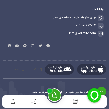
ارتباط با ما
تهران - خیابان ولیعصر - ساختمان شفق
021-55887744
info@yoursite.com
دانلود اپلیکیشن
دانلود اپلیکیشن
[mc4wp_form id="764"]
Android
Apple ios
0
کلیه حقوق مادی و معنوی برای این سایت محفوظ می باشد.
طراحی و توسعه
ماهدیس وب