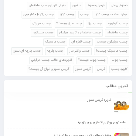
ضدیخ روغنی
فرمول ضدیخ
ماشین
معرفی انواع چسب ساختمان
موارد استفاده چسب 123
چسب
چسب 123
چسب PVC فشار قوی
چسب آکواریوم
چسب برق
چسب برق چیست؟
چسب حرارتی
چسب ساختمان
چسب ساختمان و کاربرد هرکدام
چسب سیلیکون
چسب سیلیکون چیست
چسب قطره ای
چسب ماستیک
چسب ماستیک چیست؟
چسب واشر ساز
چسب پارچه
چسب پارچه ای نسوز
چسب چوب
چسب چوب چیست؟
کاربردهای جالب چسب حرارتی
کاربرد چسب
گریس
گریس نسوز
گریس نسوز و انواع آن چیست؟
آخرین مطالب
کاربرد گریس نسوز
ساده ترین روش پاکسازی بوی بنزین؟
حقیقت جالب که در مورد چسب ها نمیدانید!