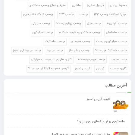
ضدیخ روغنی
فرمول ضدیخ
ماشین
معرفی انواع چسب ساختمان
موارد استفاده چسب 123
چسب
چسب 123
چسب PVC فشار قوی
چسب آکواریوم
چسب برق
چسب برق چیست؟
چسب حرارتی
چسب ساختمان
چسب ساختمان و کاربرد هرکدام
چسب سیلیکون
چسب سیلیکون چیست
چسب قطره ای
چسب ماستیک
چسب ماستیک چیست؟
چسب واشر ساز
چسب پارچه
چسب پارچه ای نسوز
چسب چوب
چسب چوب چیست؟
کاربردهای جالب چسب حرارتی
کاربرد چسب
گریس
گریس نسوز
گریس نسوز و انواع آن چیست؟
آخرین مطالب
کاربرد گریس نسوز
ساده ترین روش پاکسازی بوی بنزین؟
حقیقت جالب که در مورد چسب ها نمیدانید!