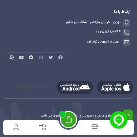
ارتباط با ما
تهران - خیابان ولیعصر - ساختمان شفق
021-55887744
info@yoursite.com
دانلود اپلیکیشن
دانلود اپلیکیشن
[mc4wp_form id="764"]
Android
Apple ios
0
کلیه حقوق مادی و معنوی برای این سایت محفوظ می باشد.
طراحی و توسعه
ماهدیس وب