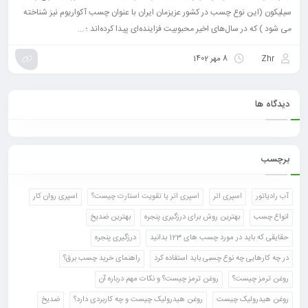
سیلیکون (این نوع چسب در کشور عزیزمان ایران با عنوان چسب آکواریوم نیز شناخته
می شود ) که در سال‌های اخیر محبوبیت فزاینده‌ای پیدا کرده‌اند ؛ ...
Zhr
8 مهر 1402
دیدگاه ها
برچسب
آب رادیاتور
اسپری اتر
اسپری اتر یا تقویت استارت چیست؟
اسپری روان کار
انواع چسب
بهترین روش برای درزگیری پنجره
بهترین ضدیخ
حقایقی که باید در مورد چسب های 123 بدانید
درزگیری پنجره
در چه کارهایی چه نوع چسبی باید استفاده کرد
راهنمای خرید چسب برق؟
روغن ترمز چیست؟
روغن ترمز چیست؟ و نکات مهم درباره آن
روغن هیدرولیک چیست
روغن هیدرولیک چیست و چه کاربردی دارد؟
ضدیخ